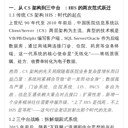
一、从 CS 架构到
三中台
：HIS 的两次范式跃迁
1.1 传统 CS 架构 HIS：时代的起点
上世纪 90 年代至 2010 年前后，中国医院信息系统以
Client/Server（CS）两层架构为主流。典型的技术栈是
VB/PB/Delphi 编写客户端，SQL Server/Oracle 作为后端
数据库，通过局域网连接门诊、住院、药房等业务终
端。这一代系统的核心使命是"无纸化"——将纸质医
嘱、处方、收费单转化为电子数据。
然而，CS 架构的先天局限随着医院业务复杂度增长而日
益凸显：系统间紧耦合导致"牵一发而动全身"；数据孤
岛严重，门诊系统、住院系统、LIS、
PACS
各自为
政，信息互通依赖大量点对点接口；扩展性差，新增一
个业务模块往往需要停服升级。"上了 HIS 是找死，不上
HIS 是等死"——这句行业老话折射出那个时代的无奈。
1.2 三中台战略：拆解烟囱式系统
2015 年前后，随着"互联网+"浪潮和中台思想的兴起，