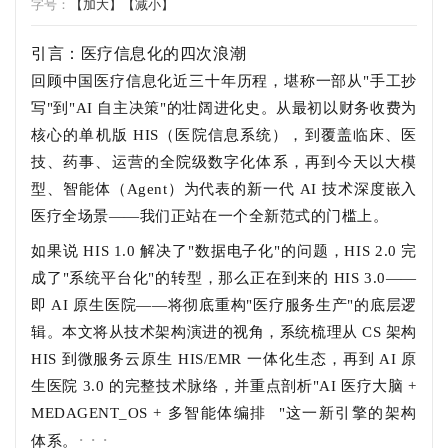
字号：
【加大】
【减小】
引言：医疗信息化的四次浪潮
回顾中国医疗信息化近三十年历程，堪称一部从"手工抄
写"到"AI 自主决策"的壮阔进化史。从最初以财务收费为
核心的单机版 HIS（医院信息系统），到覆盖临床、医
技、药事、运营的全院级数字化体系，再到今天以大模
型、智能体（Agent）为代表的新一代 AI 技术深度嵌入
医疗全场景——我们正站在一个全新范式的门槛上。
如果说 HIS 1.0 解决了"数据电子化"的问题，HIS 2.0 完
成了"系统平台化"的转型，那么正在到来的 HIS 3.0——
即 AI 原生医院——将彻底重构"医疗服务生产"的底层逻
辑。本文将从技术架构演进的视角，系统梳理从 CS 架构
HIS 到微服务云原生 HIS/EMR 一体化生态，再到 AI 原
生医院 3.0 的完整技术脉络，并重点剖析"AI 医疗大脑 +
MEDAGENT_OS +
多智能体编排
"这一新引擎的架构
· · ·
体系。