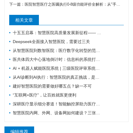
下一篇：
医院智慧医疗之医嘱执行0-8级功能评价全解析：从"手工核对"到"智能闭环"的九级跃迁
相关文章
十五五启幕：智慧医院高质量发展新征程—— 新一代 HIS/EMR + AI + 大数据，如何成为公立医院的新引擎？
Deepseek全面接入智慧医院，需要过三关
从智慧医院到数智医院：医疗数字化转型的范式跃迁
医共体四大中心落地倒计时：信息科的系统打通清单来了
AI + 机器人赋能医院系统 | 三级医院评审系统重塑：从突击迎检到长效提质
从AI诊断到AI执行：智慧医院的真正挑战，是流程重塑
建好智慧医院的需要做好哪五点？缺一不可
“互联网+医疗”，让百姓就医更便利
深耕医疗显示细分赛道！智能触控屏助力医疗行业数字化革新
智慧医院内网、外网、设备网如何建设？三张拓扑图搞清楚
编辑推荐