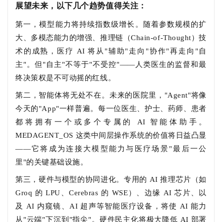
展望未来，以下几个趋势值得关注：
第一，模型能力将持续指数级增长。随着参数规模的扩
大、多模态能力的增强、推理链（Chain-of-Thought）技
术的成熟，医疗 AI 将从"辅助"走向"协作"再走向"自
主"。但"自主"不等于"不受控"——人类医生的监督和最
终决策权是不可动摇的红线。
第二，智能体将无处不在。未来的医院里，"Agent"将像
今天的"App"一样普遍。每一位医生、护士、药师、患者
都将拥有一个或多个专属的 AI 智能体助手。
MEDAGENT_OS 这类中间层操作系统的价值将日益凸显
——它将成为连接大模型能力与医疗场景"最后一公
里"的关键基础设施。
第三，硬件与模型的协同进化。专用的 AI 推理芯片（如
Groq 的 LPU、Cerebras 的 WSE）、边缘 AI 芯片、以
及 AI 内窥镜、AI 超声等智能医疗设备，将使 AI 能力
从"云端"下沉到"指尖"。硬件民主化将极大降低 AI 部署