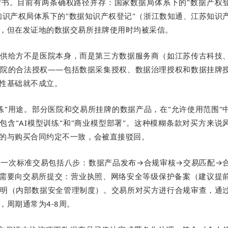
背书。目前有两条确权路径并存：国家数据局体系下的"数据产权
知识产权局体系下的"数据知识产权登记"（浙江数知通、江苏知识
，但在发证地的数据交易所挂牌使用时均被采信。
供给方不是医院本身，而是第三方数据服务商（如江苏传古科技
院的合法授权——包括数据采集授权、数据治理授权和数据挂牌
性基础就不成立。
练"用途。部分医院和交易所挂牌的数据产品，在"允许使用范围"
包含"AI模型训练"和"商业模型部署"。这种模糊条款对买方来说
的与购买合同约定不一致，会被直接驳回。
，一次标准交易包括八步：数据产品发布→合规审核→交易匹配→
需要向交易所提交：营业执照、网络安全等级保护备案（建议提
明（内部数据安全管理制度）。交易所对买方进行合规审查，通
周期通常为4-8周。