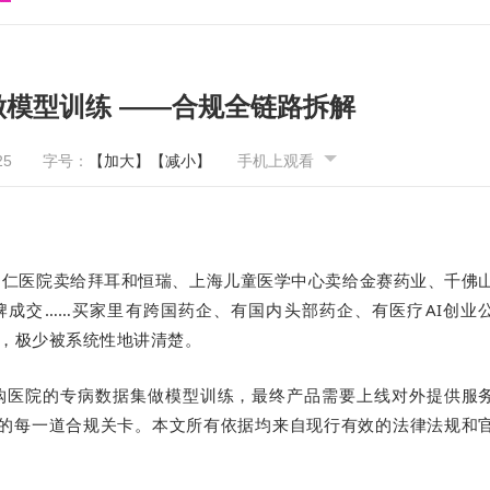
据做模型训练 ——合规全链路拆解
25
字号：
【加大】
【减小】
手机上观看
同仁医院卖给拜耳和恒瑞、上海儿童医学中心卖给金赛药业、千佛
牌成交……买家里有跨国药企、有国内头部药企、有医疗AI创业
，极少被系统性地讲清楚。
购医院的专病数据集做模型训练，最终产品需要上线对外提供服
过"的每一道合规关卡。本文所有依据均来自现行有效的法律法规和