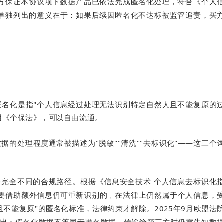
方保证本协议项下数据产品已依法完成匿名化处理，符合《个人
单独列出的意义在于：如果后续因匿名化不达标被监管追责，买
。
名化是指"个人信息经过处理无法识别特定自然人且不能复原的
用《个保法》，可以自由流通。
的处理程度通常被描述为"脱敏""清洗""去标识化"——这三个
两条完全不同的合规路径。根据《信息安全技术 个人信息去标识化
数据，只要借助额外信息仍可重新识别的，在法律上仍然属于个人信息，
不能复原"的匿名化标准，法律约束才解除。2025年9月欧盟法
d案中进一步明确指出：假名化数据不等同于匿名数据，传输给第三方时仍需告知数