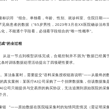
接标识符
"组合。单独看，年龄、性别、就诊科室、住院日期—
病患者的数据（"65岁男性，2023年3月在XX医院确诊法布
名化，不能逐个字段看，必须看字段组合的"唯一性概率"。
完成"的全过程
。从这一节点到模型训练完成，合规控制并不因为"数据已经属
七条对训练数据处理活动提出了四项硬性要求。
。算法备案时，需要提交"语料采集授权链路说明"——从最终的
的真实案例：某医疗AI公司采购了一个挂牌数据集，但该数据集
AI公司只能提供与交易所的购买协议，无法追溯到原始医院的采
个月。
缘链
"——原始数据在医院端采集时的知情同意情况（需证明采