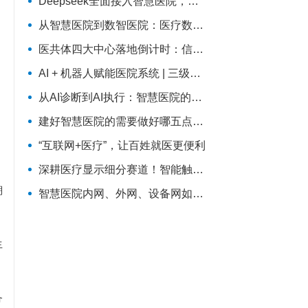
Deepseek全面接入智慧医院，需要过三关
从智慧医院到数智医院：医疗数字化转型的范式跃迁
医共体四大中心落地倒计时：信息科的系统打通清单来了
AI + 机器人赋能医院系统 | 三级医院评审系统重塑：从突击迎检到长效提质
：
从AI诊断到AI执行：智慧医院的真正挑战，是流程重塑
建好智慧医院的需要做好哪五点？缺一不可
：
“互联网+医疗”，让百姓就医更便利
深耕医疗显示细分赛道！智能触控屏助力医疗行业数字化革新
溯
智慧医院内网、外网、设备网如何建设？三张拓扑图搞清楚
生
备