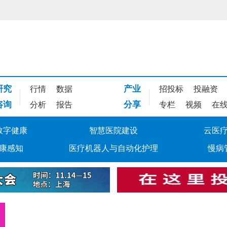
研究
产业
行情
数据
招投标
投融资
咨询
分享
分析
报告
专栏
视频
在
数字健康
智慧医院建设
云医
康感知
医疗机器人与自动化护理
慢病