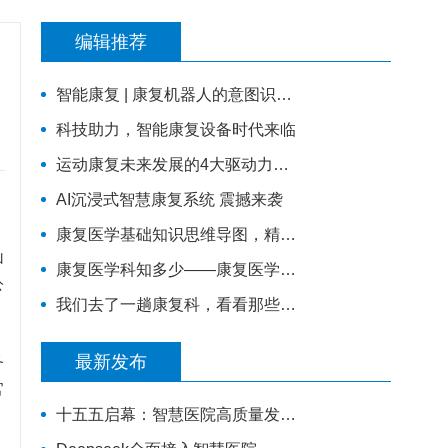
编辑推荐
智能康复 | 康复机器人的意图识别技术
科技助力，智能康复设备时代来临
运动康复未来发展的4大驱动力，你知道几个？
AI沉浸式智慧康复系统 震撼来袭
康复医学基础知识思维导图，精品资料，建议收藏！
山
康复医学科知多少——康复医学发展概述
公
我们去了一趟康复科，看看那些努力生活的人！
务
最新发布
官
十五五启幕：智慧医院高质量发展新征程—— 新一代 HIS/EMR + AI + 大数据，如何成为公立医院的新引擎？