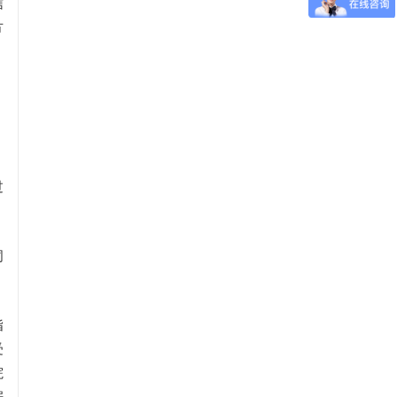
信
方
过
词
指
受
院
据