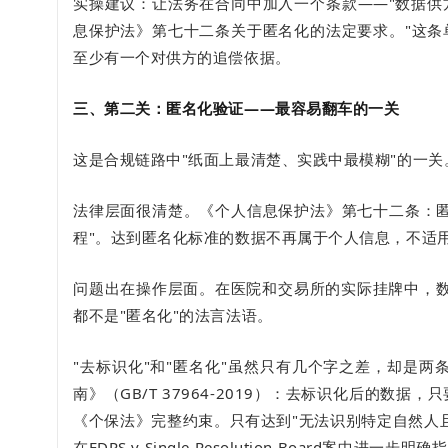
实操建议：让法务在合同中加入一个条款——"数据供
息保护法》第七十二条关于匿名化的法定要求。"这条
至少有一个对供方的追偿依据。
三、第二关：匿名化验证——最容易翻车的一关
这是合规链路中"纸面上最清楚、实践中最模糊"的一关
法律层面很清楚。《个人信息保护法》第七十二条：匿
程"。达到匿名化标准的数据不再属于个人信息，不适
问题出在操作层面。在医院和交易所的实际挂牌中，数据
都不是"匿名化"的法言法语。
"去标识化"和"匿名化"虽然只有几个字之差，却是
南》（GB/T 37964-2019）：去标识化后的
《个保法》完整约束。只有达到"无法识别特定自然人且
在EDPS v Single Resolution Boar