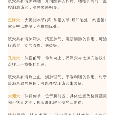
该穴具有清肺利咽、开窍醒神的作用。咽喉肿痛时，点
按刺激该穴，清热效果明显。
鱼际穴：
大拇指本节(第1掌指关节)后凹陷处，约当第1
掌骨中点桡侧，赤白肉际处。
该穴具有清肺泻火、清宣肺气、滋阴润肺的作用，可治
疗感冒、支气管炎、咽炎等。
孔最穴：
伸直前臂，仰掌向上，尺泽穴与太渊穴连线中
点往上一横指处即是。
该穴具有清热止血、润肺理气、平喘利咽的作用。对于
燥邪所致的鼻衄，可以多按压该穴来缓解。
太渊穴：
伸臂仰掌，位于腕前区，具体位置为桡骨茎突
和舟状骨之间，拇长展肌腱尺侧的凹陷处。