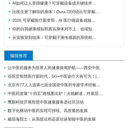
AI如何让人变得健康？可穿戴设备成关键技术支撑
比医生更了解你的身体！Oura CEO说出可穿戴健康设备对医疗体系的革命
2026 可穿戴医疗新变局，AI 医疗级设备成核心增长引擎
你的自我健康感知和真实身体对不上，会缩短寿命！多国队列研究实锤
从实验室到临床：可穿戴汗液传感器的系统框架与发展路线图
编辑推荐
让中医药服务为世界人民健康保驾护航——西安中医脑病医院为外籍患者服务纪实
谷医堂智慧医疗新时代，5G+中医诊疗大有可为！|谷医堂科技中医
北京市77人入选第七批全国老中医药专家学术经验继承工作指导老师（附名单）
中医药发展“十四五”路线图出炉！火线解读，对基层医生有哪些利好？
鹰眼科技开展智慧中医健康服务进社区活动
数字化驱动中医药实现可持续、高质量的发展
戴琼海院士：从系统论和还原论谈智能中医的发展