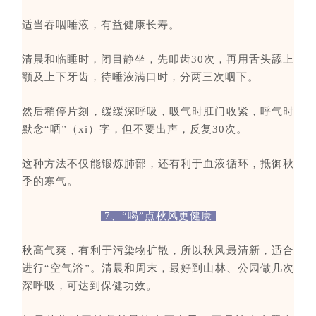
适当吞咽唾液，有益健康长寿。
清晨和临睡时，闭目静坐，先叩齿30次，再用舌头舔上
颚及上下牙齿，待唾液满口时，分两三次咽下。
然后稍停片刻，缓缓深呼吸，吸气时肛门收紧，呼气时
默念“哂”（xi）字，但不要出声，反复30次。
这种方法不仅能锻炼肺部，还有利于血液循环，抵御秋
季的寒气。
7、
“喝”点秋风更健康
秋高气爽，有利于污染物扩散，所以秋风最清新，适合
进行“空气浴”。
清晨和周末，最好到山林、公园做几次
深呼吸，可达到保健功效。