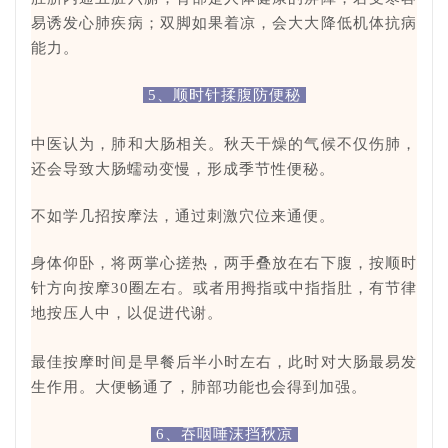
易诱发心肺疾病；双脚如果着凉，会大大降低机体抗病
能力。
5、顺时针揉腹防便秘
中医认为，肺和大肠相关。秋天干燥的气候不仅伤肺，
还会导致大肠蠕动变慢，形成季节性便秘。
不如学几招按摩法，通过刺激穴位来通便。
身体仰卧，将两掌心搓热，两手叠放在右下腹，按顺时
针方向按摩30圈左右。
或者用拇指或中指指肚，有节律
地按压人中，以促进代谢。
最佳按摩时间是早餐后半小时左右，此时对大肠最易发
生作用。大便畅通了，肺部功能也会得到加强。
6、
吞咽唾沫挡秋凉