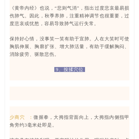
《黄帝内经》也说，“悲则气消”，指出过度悲哀最易损
伤肺气。因此，
秋季养肺，注重精神调节也很重要，过
度悲哀或忧愁，容易导致肺气运行失常。
保持好心情，没事笑一笑有助于宣肺。人在大笑时可使
胸肌伸展、胸廓扩张、增大肺活量，有助于缓解胸闷、
消除疲劳、驱散悲伤。
9、按揉穴位
少商穴
：
微握拳，大拇指背面向上，大拇指内侧指甲
角旁约3毫米处即是。