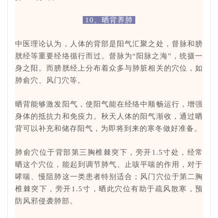
10、晒背养肺
中医理论认为，人体的背部是阳气汇聚之处，督脉和膀
胱经等重要经络循行而过。督脉为“阳脉之海”，统摄一
身之阳。而膀胱经上分布着众多与肺脏相关的穴位，如
肺俞穴、风门穴等。
晒背能够激发阳气，使阳气能在经络中顺畅运行，增强
身体的抵抗力和免疫力。秋天人体的阳气渐收，通过晒
背可以补充和储存阳气，为即将到来的寒冬做好准备。
肺俞穴位于背部第三胸椎棘突下，旁开1.5寸处，经常
晒这个穴位，能起到调节肺气、止咳平喘的作用，对于
哮喘、慢阻肺这一类患者特别适合；风门穴位于第二胸
椎棘突下，旁开1.5寸，晒此穴位有助于疏风散寒，预
防风邪侵袭肺部。