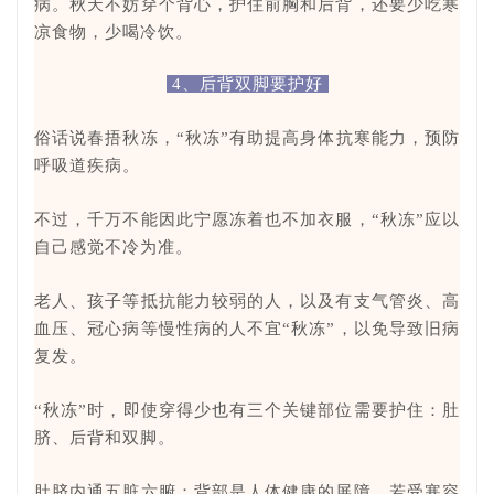
病。秋天不妨穿个背心，护住前胸和后背，还要少吃寒
凉食物，少喝冷饮。
4、后背双脚要护好
俗话说春捂秋冻，“秋冻”有助提高身体抗寒能力，预防
呼吸道疾病。
不过，千万不能因此宁愿冻着也不加衣服，“秋冻”应以
自己感觉不冷为准。
老人、孩子等抵抗能力较弱的人，以及有支气管炎、高
血压、冠心病等慢性病的人不宜“秋冻”，以免导致旧病
复发。
“秋冻”时，即使穿得少也有三个关键部位需要护住：肚
脐、后背和双脚。
肚脐内通五脏六腑；背部是人体健康的屏障，若受寒容