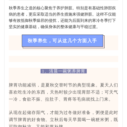
秋季养生之道的核心聚焦于养护肺脏。特别是有基础性肺部疾
病的患者，更应采取适当的养生措施来强健肺脏。这样不仅能
够有效抵御秋季燥邪的侵扰，还能为后面到来的寒冷冬季打下
坚实的健康基础，确保身体的整体健康与平稳过渡。
秋季养生，可从这几个方面入手
1、清晨一碗粥养脾胃
脾胃功能减弱，是夏秋交替时节的典型现象。
夏天人们
喜欢吃生冷的东西，天热时较少出现胃部不适；可天气
一冷，食欲不振、拉肚子、胃疼等毛病就找上门来。
从现在起储存阳气，才能为过冬做好准备，粥便是此时
调节脾胃的好食物。
立秋后每天早晨喝一碗粳米粥，既
可防御秋凉，又能和胃补脾。