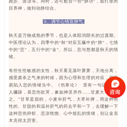
跑步、游泳等。同时，还可配合一些“静功"，如打坐闭
目养神，做到动静结合。
8、调节心情宣肺气
秋天是万物成熟的季节，也是人体阳消阴长的过渡期。
中医理论认为，四季中的“秋”对应五臓中的“肺”，七情
中的“悲”，五行中的“金”。所以，悲与愁都是秋天的情
绪。
有些生性敏感的女性，秋天看见落叶萧萧，天地分离，
感受肃杀之气来的时候，因为心理和生理的对应，很容
易陷入悲的情绪当中。
《伤寒论》
里有一句话叫“妇
人臟躁，喜悲伤欲哭，象如神灵所作......甘麦大枣汤主
之。”甘草是甜的，小麦补肝气，大枣补脾，用这种热
性的、甘甜的和温补肝气的药去平和一下，去缓解一下
这种悲伤抑郁、悲凉恍惚、心中烦乱的情绪，别让金克
木克得太厉害。