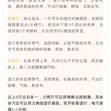
肺朝百脉，脉会
太渊
。该穴具有补肺益气、止咳化
痰、通经复脉的作用，可治疗咳嗽、哮喘、无脉证等。
肺俞穴：
坐位低头，一只手向后绕过对侧颈部，先摸到
颈椎最高点(大椎穴)，然后向下摸3个高出的脊椎，当
摸到第3个脊椎时，左右旁开约2横指处即是。
该穴具有宣补肺气、滋阴润燥、止咳平喘的作用，主治
支气管炎所致的慢性咳嗽、肺炎、鼻炎等。
尺泽穴：
先将手臂上举，尺泽穴位于手肘位置，即肘横
纹上，肱二头肌腱桡侧凹陷。
该穴具有宣肺降气、清泄肺热、祛毒邪的作用，可治疗
咳嗽、气喘、鼻炎等。
以上6穴左右各一，少商穴可以用棉棒点按刺激，其余
各穴位可以用大拇指进行揉按。双手轮替进行，每穴按
揉3~5分钟。