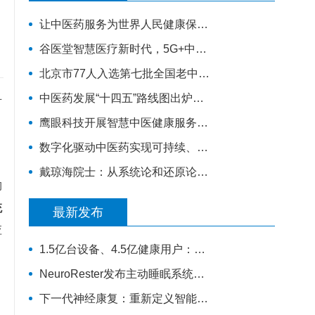
让中医药服务为世界人民健康保驾护航——西安中医脑病医院为外籍患者服务纪实
谷医堂智慧医疗新时代，5G+中医诊疗大有可为！|谷医堂科技中医
北京市77人入选第七批全国老中医药专家学术经验继承工作指导老师（附名单）
中医药发展“十四五”路线图出炉！火线解读，对基层医生有哪些利好？
可
鹰眼科技开展智慧中医健康服务进社区活动
数字化驱动中医药实现可持续、高质量的发展
戴琼海院士：从系统论和还原论谈智能中医的发展
构
统
最新发布
应
1.5亿台设备、4.5亿健康用户：华为如何把规模变成数据
NeuroRester发布主动睡眠系统，AI医疗可穿戴从记录走向反馈
下一代神经康复：重新定义智能可穿戴设备