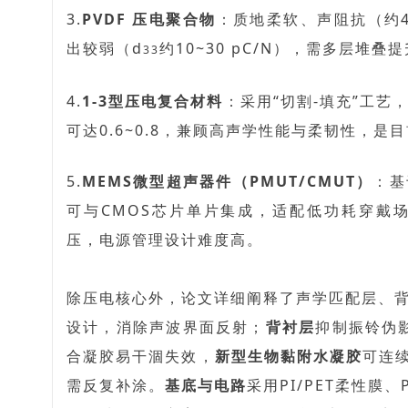
3.
PV
DF 压电聚合物
：
质地柔软、声阻抗（约4
出较弱（d
约10~30 pC/N）
，需多层堆叠提
33
4.
1-3
型压电复合材料
：
采用
“
切割-填充
”工艺
可达0.6~0.8
，兼顾高声学性能与柔韧性，是目
5.
MEMS
微型超声器件（PMUT/CMUT）
：
基
可与CMOS芯片单片集成，适配低功耗穿戴
压，电源管理设计难度高。
除压电核心外
，
论文详细阐释了声学匹配层、
设计
，消除声波界面反射；
背衬层
抑制振铃伪
合凝胶易干涸失效，
新型
生物黏附水凝胶
可连
需反复补涂。
基底与电路
采用PI/PET柔性膜、P