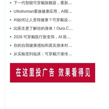
下一代智能可穿戴除颤器，重新定义院外心脏急救
Ultrahuman重做健康应用，AI医疗穿戴从“看数据”转向“给行动”
AI如何让人变得健康？可穿戴设备成关键技术支撑
比医生更了解你的身体！Oura CEO说出可穿戴健康设备对医疗体系的革命
2026 可穿戴医疗新变局，AI 医疗级设备成核心增长引擎
你的自我健康感知和真实身体对不上，会缩短寿命！多国队列研究实锤
从实验室到临床：可穿戴汗液传感器的系统框架与发展路线图