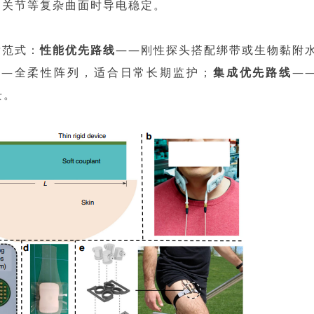
、关节等复杂曲面时导电稳定。
发范式：
性能优先路线
——刚性探头搭配绑带或生物黏附
——全柔性阵列，适合日常长期监护；
集成优先路线
—
景。