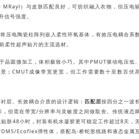
 MRayl）与皮肤匹配良好，可纺织融入衣物，
但压电
升信号强度。
，将压电陶瓷柱阵列嵌入柔性环氧基体，
有效压电耦合系
前柔性超声贴片的主流选材。
于晶圆微加工，体积极致小巧。其中PMUT驱动电压低
场景；CMUT成像带宽更宽，但工作需要
数十至数百伏
背衬层、长效耦合介质的设计逻辑：
匹配层
按四分之一波
影，但
需在带宽/分辨率与灵敏度之间做取舍
。传统液态
续贴肤
48小时
，
封装有机水凝胶
更可稳定工作
超过8天
，
DMS/Ecoflex弹性体，搭配
岛-桥蛇形线路
和
液态金属