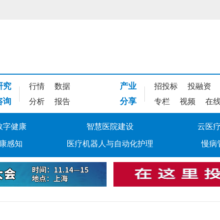
研究
产业
行情
数据
招投标
投融资
咨询
分享
分析
报告
专栏
视频
在
数字健康
智慧医院建设
云医
康感知
医疗机器人与自动化护理
慢病