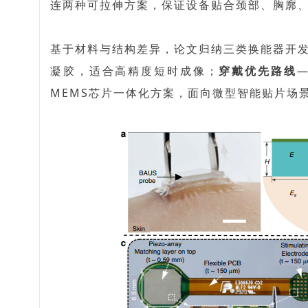
连
两种可拉伸方案，保证设备贴合颈部、胸廓
基于材料与结构差
异，论文归纳三类换能器开
凝胶，适合高精度短时成像；
穿戴
优先路线
MEMS芯片一体化方案，面向微型智能贴片场