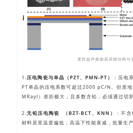
柔性超声换能器层级结构与
1.
压电陶瓷与单晶
（PZT、PMN-PT）
：
压电
PT单晶的压电系数
可超过2000 pC/N
。但质地
MRayl）差距极大，且多数含铅，
必须通过切
2.
无铅
压电陶瓷
（BZT-BCT、KNN）
：不含
材料居里温度偏低，高温下性能衰减，批量生