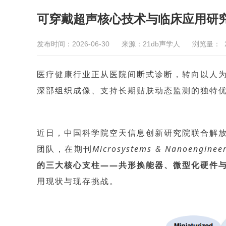
可穿戴超声核心技术与临床应用研
发布时间：2026-06-30
来源：21db声学人
浏览量：
医疗健康行业正从医院间
断式诊断，转向以人
深部组织成像、支持长期贴肤动态监测的独特
近日，
中国科
学院空
天信息创新研究院联合解
团队，在期
刊
Microsystems & Nanoenginee
的三大核心支柱——共形换能器、微型化硬件
用现状与现存挑战。