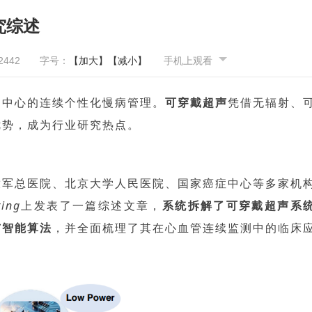
究综述
2442
字号：
【加大】
【减小】
手机上观看
为中心的连续个性化慢病管理。
可穿戴超声
凭借无辐射、
优势，成为行业研究热点。
放军总医院、北京大学人民
医院、
国家癌症中心
等多家
机
ring
上发表了一
篇综述文章，
系统拆解了可穿戴超声系
与智能算法
，并全面梳理了其在心血管连续监测中的临床