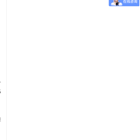
-
5
但