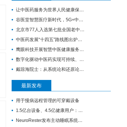
让中医药服务为世界人民健康保驾护航——西安中医脑病医院为外籍患者服务纪实
谷医堂智慧医疗新时代，5G+中医诊疗大有可为！|谷医堂科技中医
北京市77人入选第七批全国老中医药专家学术经验继承工作指导老师（附名单）
中医药发展“十四五”路线图出炉！火线解读，对基层医生有哪些利好？
鹰眼科技开展智慧中医健康服务进社区活动
数字化驱动中医药实现可持续、高质量的发展
戴琼海院士：从系统论和还原论谈智能中医的发展
最新发布
用于慢病远程管理的可穿戴设备
1.5亿台设备、4.5亿健康用户：华为如何把规模变成数据
NeuroRester发布主动睡眠系统，AI医疗可穿戴从记录走向反馈