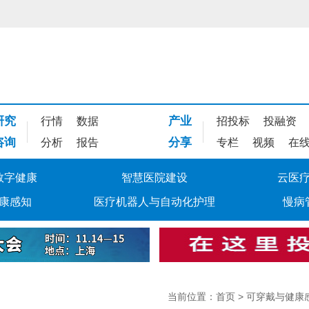
研究
产业
行情
数据
招投标
投融资
咨询
分享
分析
报告
专栏
视频
在
数字健康
智慧医院建设
云医
康感知
医疗机器人与自动化护理
慢病
当前位置：
首页
>
可穿戴与健康