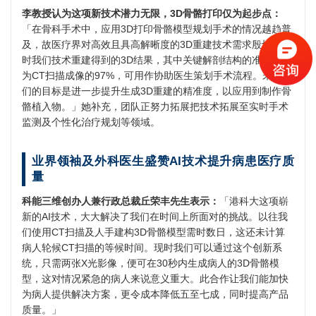
李教授认为这项新技术潜力无限，3D骨骼打印仅为起步点：
「在骨科手术中，应用3D打印骨骼模型规划手术的情况越趋普
及，故医疗界对高效且具高解晰度的3D重建技术需求殷切。现
时我们技术重建得到的3D结果，其中关键解剖结构的准确度约
为CT扫描成像的97%，可用作协助医生策划手术流程。未来我
们的目标是进一步提升生成3D重建的精准度，以应用到制作骨
骼植入物。」她补充，团队正努力拓展把技术拓展至实时手术
监测及个性化治疗规划等领域。
业界领袖及外科医生盛赞AI技术提升病患医疗质
量
科能三维创办人兼行政总裁丘荣丰先生表示：
「港科大这项崭
新的AI技术，大大解决了我们在时间上所面对的挑战。以往我
们使用CT扫描及人手建构3D骨骼模型需时数日，这还未计算
病人轮候CT扫描的等候时间。现时我们可以通过这个创新系
统，只需两张X光影像，便可在30秒内生成病人的3D骨骼模
型，这对情况紧急的病人来说意义重大。此合作让我们能加快
为病人提供解决方案，更令成本降低五至七成，同时提高产品
质量。」