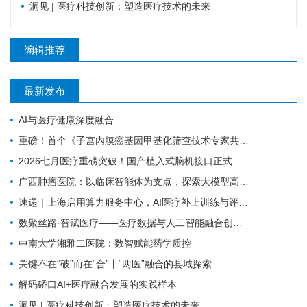
洞见 | 医疗科技创新：塑造医疗技术的未来
编辑推荐
最新发布
AI与医疗健康深度融合
重磅！首个《子宫内膜癌基因甲基化筛查技术专家共识（2026版）》正式发布！
2026七月医疗重磅突破！国产植入式脑机接口正式临床落地，瘫痪康复迎来质变
广西肿瘤医院：以临床智能体为支点，探索大模型高质量发展路径
速递｜上海启用算力服务中心，AI医疗补上训练与评测底座
数聚丝路·智赋医疗——医疗数据与人工智能融合创新实践
中南大学湘雅二医院：数智赋能药学质控
关键不在“破”而在“合”丨“两医”融合的县域探索
解码硚口AI+医疗融合发展的实践样本
洞见 | 医疗科技创新：塑造医疗技术的未来