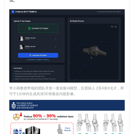
成。
李小萌教授带领的团队开发一套创新AI模型，仅需病人 2至4张X光片，即
可于1分钟内生成高清3D骨骼及内脏影像。