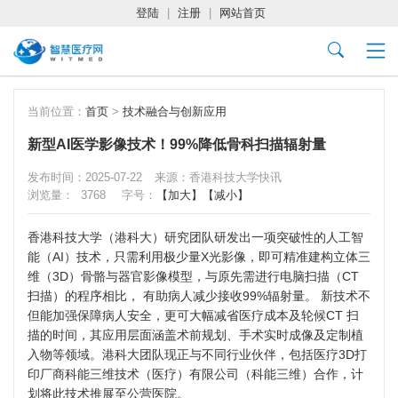
登陆
|
注册
|
网站首页
当前位置：
首页
>
技术融合与创新应用
新型AI医学影像技术！99%降低骨科扫描辐射量
发布时间：2025-07-22
来源：香港科技大学快讯
浏览量：
3768
字号：
【加大】
【减小】
香港科技大学（港科大）研究团队研发出一项突破性的人工智
能（AI）技术，只需利用极少量X光影像，即可精准建构立体三
维（3D）骨骼与器官影像模型，与原先需进行电脑扫描（CT
扫描）的程序相比， 有助病人减少接收99%辐射量。 新技术不
但能加强保障病人安全，更可大幅减省医疗成本及轮候CT 扫
描的时间，其应用层面涵盖术前规划、手术实时成像及定制植
入物等领域。港科大团队现正与不同行业伙伴，包括医疗3D打
印厂商科能三维技术（医疗）有限公司（科能三维）合作，计
划将此技术推展至公营医院。