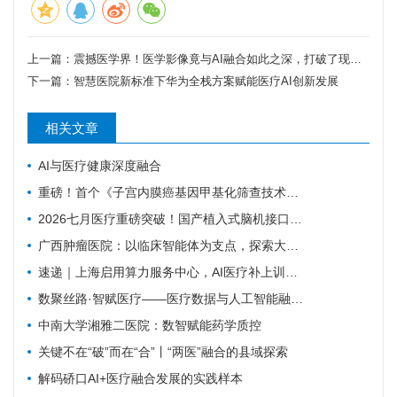
上一篇：
震撼医学界！医学影像竟与AI融合如此之深，打破了现有医疗技术!
下一篇：
智慧医院新标准下华为全栈方案赋能医疗AI创新发展
相关文章
AI与医疗健康深度融合
重磅！首个《子宫内膜癌基因甲基化筛查技术专家共识（2026版）》正式发布！
2026七月医疗重磅突破！国产植入式脑机接口正式临床落地，瘫痪康复迎来质变
广西肿瘤医院：以临床智能体为支点，探索大模型高质量发展路径
速递｜上海启用算力服务中心，AI医疗补上训练与评测底座
数聚丝路·智赋医疗——医疗数据与人工智能融合创新实践
中南大学湘雅二医院：数智赋能药学质控
关键不在“破”而在“合”丨“两医”融合的县域探索
解码硚口AI+医疗融合发展的实践样本