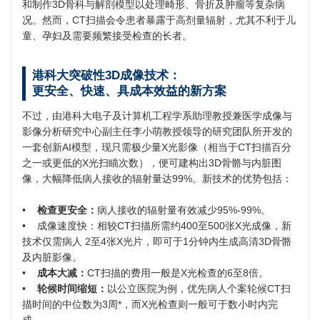
和制作3D骨科与解剖模型以处理畸形、骨折及肿瘤等复杂病
况。然而，CT扫描会令患者暴露于高剂量辐射，尤其不利于儿
童、孕妇及需要频繁接受检查的长者。
港科大突破性3D成像技术：
更安全、快速、具成本效益的新方案
不过，由港科大电子及计算机工程学系助理教授兼医学成像与
影像分析研究中心副主任李小萌教授领导的研究团队所开发的
一套创新AI模型，现只需极少量X光影像（相当于CT扫描百分
之一或更低的X光扫瞄次数），便可建构出3D骨骼与内脏图
像，大幅降低病人接收的辐射量达99%。新技术的优势包括：
•
检查更安全：
病人接收的辐射量有效减少95%-99%。
• 成像速度快：相较CT扫描所需约400至500张X光成像，新
技术仅需病人 2至4张X光片，即可于1分钟内生成高清3D骨骼
及内脏影像。
•
成本大减：
CT扫描的费用一般是X光检查的6至8倍。
•
轮候时间缩短：
以公立医院为例，优先病人个案轮候CT扫
描时间的中位数为3周*，而X光检查则一般可于数小时内完