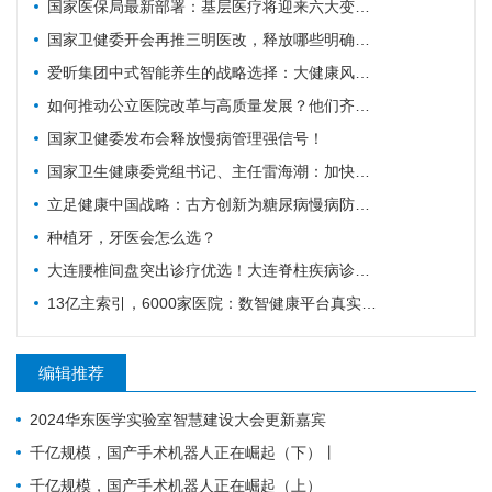
国家医保局最新部署：基层医疗将迎来六大变化！
国家卫健委开会再推三明医改，释放哪些明确信号？
爱昕集团中式智能养生的战略选择：大健康风口要追，赋能产业的根基要扎
如何推动公立医院改革与高质量发展？他们齐聚广东为9个地市出谋划策→
国家卫健委发布会释放慢病管理强信号！
国家卫生健康委党组书记、主任雷海潮：加快建设健康中国
立足健康中国战略：古方创新为糖尿病慢病防控注入中医药力量
种植牙，牙医会怎么选？
大连腰椎间盘突出诊疗优选！大连脊柱疾病诊疗科普
13亿主索引，6000家医院：数智健康平台真实进度
编辑推荐
2024华东医学实验室智慧建设大会更新嘉宾
千亿规模，国产手术机器人正在崛起（下）丨
千亿规模，国产手术机器人正在崛起（上）