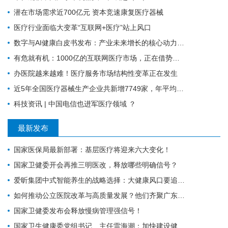
潜在市场需求近700亿元 资本竞速康复医疗器械
医疗行业面临大变革“互联网+医疗”站上风口
数字与AI健康白皮书发布：产业未来增长的核心动力，引领竞争格局
有危就有机：1000亿的互联网医疗市场，正在借势破局
办医院越来越难！医疗服务市场结构性变革正在发生
近5年全国医疗器械生产企业共新增7749家，年平均增长1550家
科技资讯 | 中国电信也进军医疗领域 ？
最新发布
国家医保局最新部署：基层医疗将迎来六大变化！
国家卫健委开会再推三明医改，释放哪些明确信号？
爱昕集团中式智能养生的战略选择：大健康风口要追，赋能产业的根基要扎
如何推动公立医院改革与高质量发展？他们齐聚广东为9个地市出谋划策→
国家卫健委发布会释放慢病管理强信号！
国家卫生健康委党组书记、主任雷海潮：加快建设健康中国