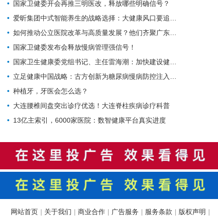
国家卫健委开会再推三明医改，释放哪些明确信号？
爱昕集团中式智能养生的战略选择：大健康风口要追，赋能产业的根基要扎
如何推动公立医院改革与高质量发展？他们齐聚广东为9个地市出谋划策→
国家卫健委发布会释放慢病管理强信号！
国家卫生健康委党组书记、主任雷海潮：加快建设健康中国
立足健康中国战略：古方创新为糖尿病慢病防控注入中医药力量
种植牙，牙医会怎么选？
大连腰椎间盘突出诊疗优选！大连脊柱疾病诊疗科普
13亿主索引，6000家医院：数智健康平台真实进度
网站首页
关于我们
商业合作
广告服务
服务条款
版权声明
|
|
|
|
|
|