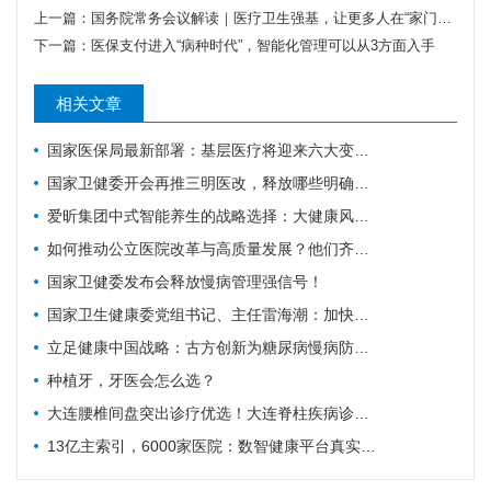
上一篇：
国务院常务会议解读｜医疗卫生强基，让更多人在“家门口”看好病
下一篇：
医保支付进入“病种时代”，智能化管理可以从3方面入手
相关文章
国家医保局最新部署：基层医疗将迎来六大变化！
国家卫健委开会再推三明医改，释放哪些明确信号？
爱昕集团中式智能养生的战略选择：大健康风口要追，赋能产业的根基要扎
如何推动公立医院改革与高质量发展？他们齐聚广东为9个地市出谋划策→
国家卫健委发布会释放慢病管理强信号！
国家卫生健康委党组书记、主任雷海潮：加快建设健康中国
立足健康中国战略：古方创新为糖尿病慢病防控注入中医药力量
种植牙，牙医会怎么选？
大连腰椎间盘突出诊疗优选！大连脊柱疾病诊疗科普
13亿主索引，6000家医院：数智健康平台真实进度