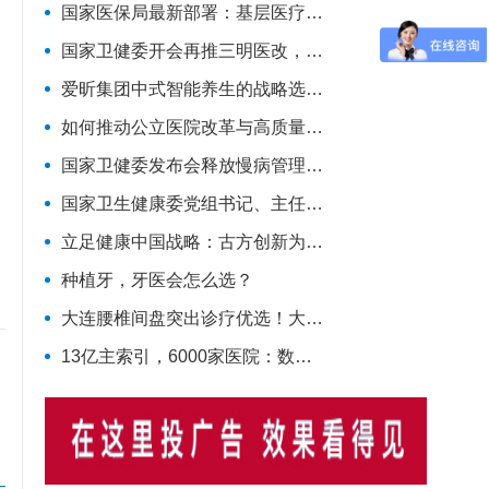
国家医保局最新部署：基层医疗将迎来六大变化！
国家卫健委开会再推三明医改，释放哪些明确信号？
爱昕集团中式智能养生的战略选择：大健康风口要追，赋能产业的根基要扎
如何推动公立医院改革与高质量发展？他们齐聚广东为9个地市出谋划策→
国家卫健委发布会释放慢病管理强信号！
国家卫生健康委党组书记、主任雷海潮：加快建设健康中国
立足健康中国战略：古方创新为糖尿病慢病防控注入中医药力量
种植牙，牙医会怎么选？
大连腰椎间盘突出诊疗优选！大连脊柱疾病诊疗科普
13亿主索引，6000家医院：数智健康平台真实进度