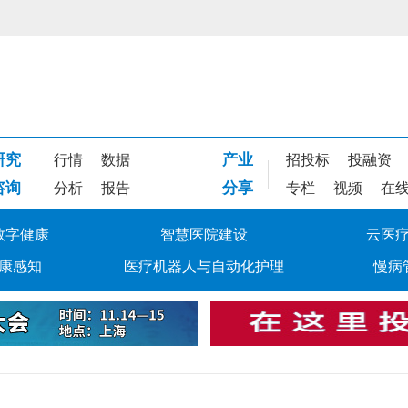
研究
产业
行情
数据
招投标
投融资
咨询
分享
分析
报告
专栏
视频
在
数字健康
智慧医院建设
云医
康感知
医疗机器人与自动化护理
慢病