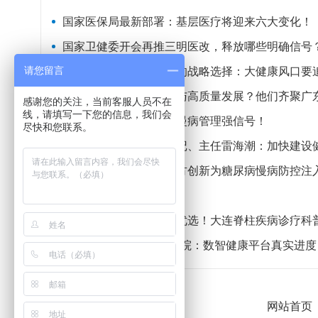
国家医保局最新部署：基层医疗将迎来六大变化！
国家卫健委开会再推三明医改，释放哪些明确信号
请您留言
爱昕集团中式智能养生的战略选择：大健康风口要
如何推动公立医院改革与高质量发展？他们齐聚广
感谢您的关注，当前客服人员不在
线，请填写一下您的信息，我们会
国家卫健委发布会释放慢病管理强信号！
尽快和您联系。
国家卫生健康委党组书记、主任雷海潮：加快建设
立足健康中国战略：古方创新为糖尿病慢病防控注
种植牙，牙医会怎么选？
大连腰椎间盘突出诊疗优选！大连脊柱疾病诊疗科
13亿主索引，6000家医院：数智健康平台真实进度
网站首页