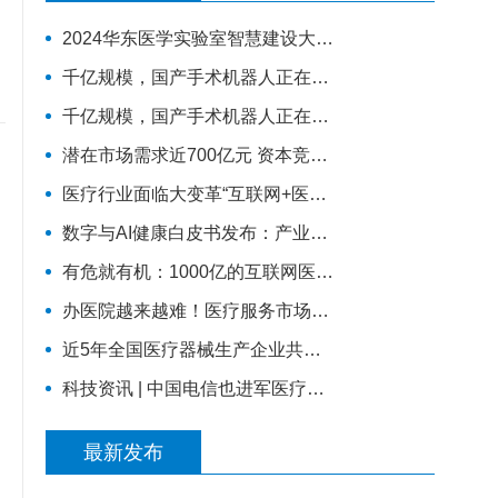
2024华东医学实验室智慧建设大会更新嘉宾
千亿规模，国产手术机器人正在崛起（下）丨
千亿规模，国产手术机器人正在崛起（上）
潜在市场需求近700亿元 资本竞速康复医疗器械
医疗行业面临大变革“互联网+医疗”站上风口
数字与AI健康白皮书发布：产业未来增长的核心动力，引领竞争格局
有危就有机：1000亿的互联网医疗市场，正在借势破局
办医院越来越难！医疗服务市场结构性变革正在发生
近5年全国医疗器械生产企业共新增7749家，年平均增长1550家
科技资讯 | 中国电信也进军医疗领域 ？
最新发布