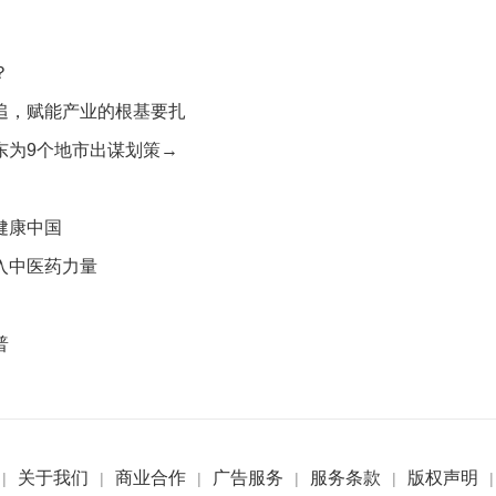
？
追，赋能产业的根基要扎
东为9个地市出谋划策→
健康中国
入中医药力量
普
关于我们
商业合作
广告服务
服务条款
版权声明
|
|
|
|
|
|