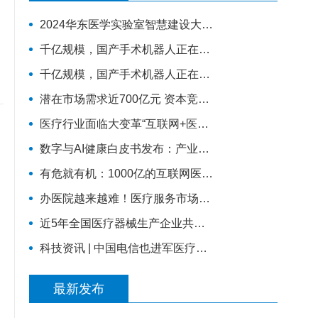
2024华东医学实验室智慧建设大会更新嘉宾
千亿规模，国产手术机器人正在崛起（下）丨
千亿规模，国产手术机器人正在崛起（上）
潜在市场需求近700亿元 资本竞速康复医疗器械
医疗行业面临大变革“互联网+医疗”站上风口
数字与AI健康白皮书发布：产业未来增长的核心动力，引领竞争格局
有危就有机：1000亿的互联网医疗市场，正在借势破局
办医院越来越难！医疗服务市场结构性变革正在发生
近5年全国医疗器械生产企业共新增7749家，年平均增长1550家
科技资讯 | 中国电信也进军医疗领域 ？
最新发布