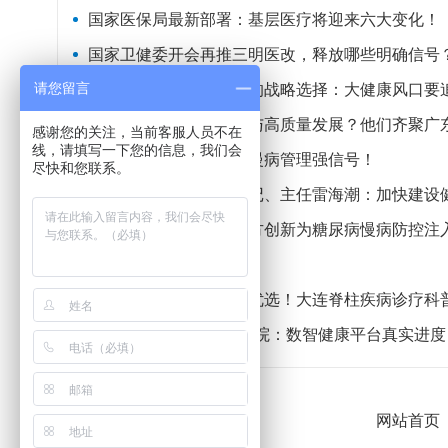
国家医保局最新部署：基层医疗将迎来六大变化！
国家卫健委开会再推三明医改，释放哪些明确信号
请您留言
爱昕集团中式智能养生的战略选择：大健康风口要
如何推动公立医院改革与高质量发展？他们齐聚广
感谢您的关注，当前客服人员不在
线，请填写一下您的信息，我们会
国家卫健委发布会释放慢病管理强信号！
尽快和您联系。
国家卫生健康委党组书记、主任雷海潮：加快建设
立足健康中国战略：古方创新为糖尿病慢病防控注
种植牙，牙医会怎么选？
大连腰椎间盘突出诊疗优选！大连脊柱疾病诊疗科
13亿主索引，6000家医院：数智健康平台真实进度
网站首页