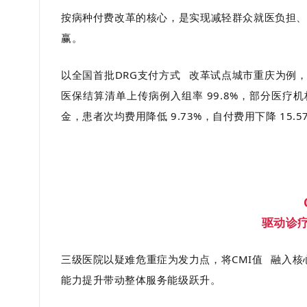
按病种付费改革的核心，是实现减轻群众就医负担、
赢。
以全国首批
DRG支付方式
改革试点城市重庆为例，截
医保结算清单上传病例入组率 99.8%，部分医疗
金，患者次均费用降低 9.73%，自付费用下降 15.5
驱动诊
三级医院以疑难危重症为发力点，将
CMI值
融入核
能力提升带动整体服务能级跃升。