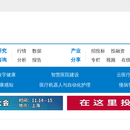
研究
产业
行情
数据
招投标
投融资
咨询
分享
分析
报告
专栏
视频
在
数字健康
智慧医院建设
云医
康感知
医疗机器人与自动化护理
慢病