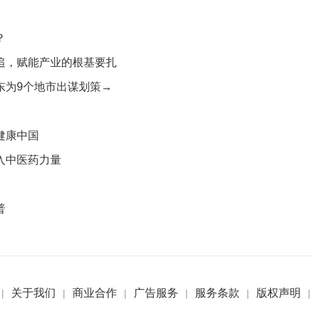
？
追，赋能产业的根基要扎
东为9个地市出谋划策→
健康中国
入中医药力量
普
关于我们
商业合作
广告服务
服务条款
版权声明
|
|
|
|
|
|