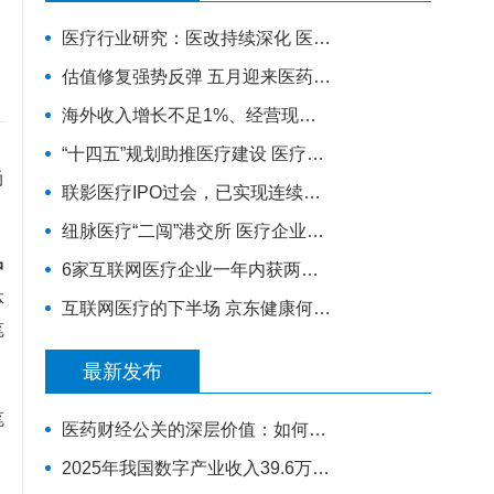
医疗行业研究：医改持续深化 医疗板块景气领域值得关注
估值修复强势反弹 五月迎来医药行情？
海外收入增长不足1%、经营现金流大降，迈瑞医疗跌超8%| 公司观察
“十四五”规划助推医疗建设 医疗新基建拉动产业链发展
尚
联影医疗IPO过会，已实现连续盈利
纽脉医疗“二闯”港交所 医疗企业为何“扎堆”赴港IPO？
中
6家互联网医疗企业一年内获两轮融资，行业破冰开始？
体
互联网医疗的下半场 京东健康何去何从？
笔
最新发布
笔
医药财经公关的深层价值：如何帮助企业完成从研发实力到资本价值的有效转化
2025年我国数字产业收入39.6万亿元 同比增长8.8%