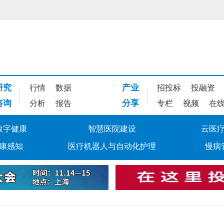
研究
产业
行情
数据
招投标
投融资
咨询
分享
分析
报告
专栏
视频
在
数字健康
智慧医院建设
云医
康感知
医疗机器人与自动化护理
慢病