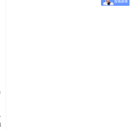
齐
一
四