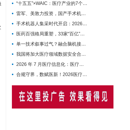
融
“十五五”×WAIC：医疗产业的7个确定性机会
雷军、美敦力投资，国产手术机器人冲击上市
手术机器人集采时代开启：2026下半年竞争格局与趋势预判
次
医药百强格局重塑，33家“百亿”企业揽下66%营收
单一技术叙事过气？融合脑机接口、AI、具身智能的新范式来了！
我国将加大医疗领域数据安全合规供给，概念股汇总
2026 年 7 月医疗信息化：医疗数据要素全面放开，AI 临床商业化迎来兑现窗口
合规守界，数赋医新！2026医疗数据资产流通全链路破局与产业落地深度复盘