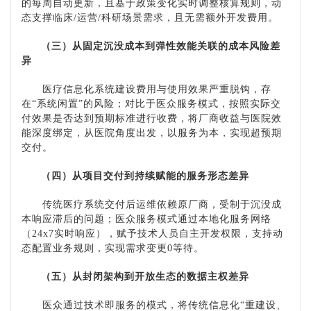
的每周自动更新，且基于政策变化实时调整核算规则，动
态支撑临床
/
运营
/
科研场景需求，且无需额外开发费用。
（三）
从固定沉没成本到弹性效能关联的成本风险差
异
医疗信息化系统建设费用与使用效果严重脱钩，存
在
“系统闲置”的风险；对比于医众服务模式，按照实际交
付效果是否达到预期标准进行收费，将厂商收益与医院效
能深度绑定，从医院角度出发，以服务为本，实现超预期
交付。
（四）
从项目交付到持续赋能的服务形态差异
传统医疗系统交付后运维依赖原厂商，受制于沉没成
本响应滞后的问题；医众服务模式通过本地化服务网络
（
24x7实时响应），赋予技术人员自主开发权限，支持动
态配置业务规则，实现需求变更0等待。
（五）
从封闭架构到开放生态的数据主权差异
医众通过技术即服务的模式，将传统信息化
“重建设、