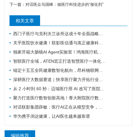
下一篇：
对话医众马国峰：做医疗科技进步的“催化剂”
相关文章
西门子医疗与克利夫兰诊所达成十年全面战略协议
关乎医院饮水健康！联影医信通与嵩正健康科技战略合作
独家开箱大肠镜AI Agent实验室！鸿海医疗机器人成开刀房新要角
智联医疗全域，ATEN宏正打造智慧医疗一体化连接解决方案
锚定十五五全民健康数智化航向，昂科物联网全域技术筑牢智慧医院数字底座
深耕医疗大数据赛道｜快享医疗聚力开拓行业新价值
从 2 小时到 60 秒：迈瑞医疗用 AI 改写了医院最累科室的工作方式
聚力打造医疗数智创新高地！青大附院医疗数智联合实验室正式启用
对话联影集团薛敏：医疗AI正在从模型竞争，走向医疗体系的重构
华为携手润达健康，让AI医生越来越靠谱
编辑推荐