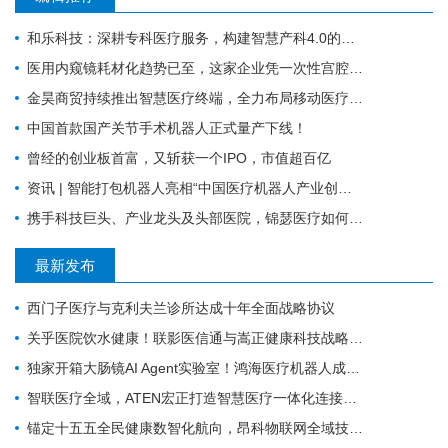
和乐科技：深耕专科医疗服务，构建智慧产科4.0的全流程闭环管理
医用内窥镜耗材化趋势已至，这家企业凭一次性宫腔镜强势入局 | 复星·星未来创业营
金昊商贸持续推出智慧医疗终端，全力布局移动医疗市场
中国首款国产关节手术机器人正式量产下线！
曾经的创业板首富，又斩获一个IPO，市值超百亿
资讯 | 智能打包机器人亮相“中国医疗机器人产业创新大会”！
携手科技巨头、产业龙头及头部医院，锦瑟医疗如何发力混合现实手术导航？
最新发布
西门子医疗与克利夫兰诊所达成十年全面战略协议
关乎医院饮水健康！联影医信通与嵩正健康科技战略合作
独家开箱大肠镜AI Agent实验室！鸿海医疗机器人成开刀房新要角
智联医疗全域，ATEN宏正打造智慧医疗一体化连接解决方案
锚定十五五全民健康数智化航向，昂科物联网全域技术筑牢智慧医院数字底座