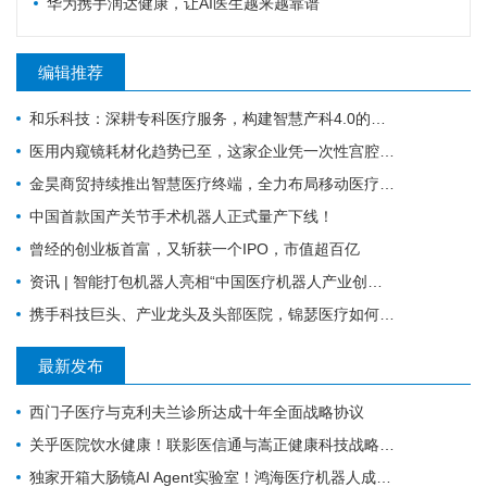
华为携手润达健康，让AI医生越来越靠谱
编辑推荐
和乐科技：深耕专科医疗服务，构建智慧产科4.0的全流程闭环管理
医用内窥镜耗材化趋势已至，这家企业凭一次性宫腔镜强势入局 | 复星·星未来创业营
金昊商贸持续推出智慧医疗终端，全力布局移动医疗市场
中国首款国产关节手术机器人正式量产下线！
曾经的创业板首富，又斩获一个IPO，市值超百亿
资讯 | 智能打包机器人亮相“中国医疗机器人产业创新大会”！
携手科技巨头、产业龙头及头部医院，锦瑟医疗如何发力混合现实手术导航？
最新发布
西门子医疗与克利夫兰诊所达成十年全面战略协议
关乎医院饮水健康！联影医信通与嵩正健康科技战略合作
独家开箱大肠镜AI Agent实验室！鸿海医疗机器人成开刀房新要角