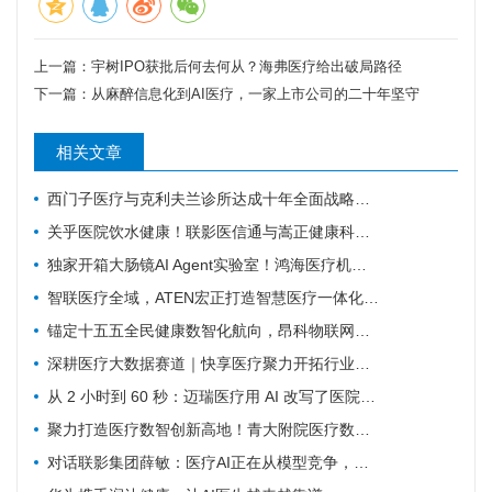
上一篇：
宇树IPO获批后何去何从？海弗医疗给出破局路径
下一篇：
从麻醉信息化到AI医疗，一家上市公司的二十年坚守
相关文章
西门子医疗与克利夫兰诊所达成十年全面战略协议
关乎医院饮水健康！联影医信通与嵩正健康科技战略合作
独家开箱大肠镜AI Agent实验室！鸿海医疗机器人成开刀房新要角
智联医疗全域，ATEN宏正打造智慧医疗一体化连接解决方案
锚定十五五全民健康数智化航向，昂科物联网全域技术筑牢智慧医院数字底座
深耕医疗大数据赛道｜快享医疗聚力开拓行业新价值
从 2 小时到 60 秒：迈瑞医疗用 AI 改写了医院最累科室的工作方式
聚力打造医疗数智创新高地！青大附院医疗数智联合实验室正式启用
对话联影集团薛敏：医疗AI正在从模型竞争，走向医疗体系的重构