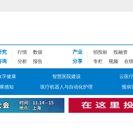
研究
产业
行情
数据
招投标
投融资
咨询
分享
分析
报告
专栏
视频
在
数字健康
智慧医院建设
云医
康感知
医疗机器人与自动化护理
慢病