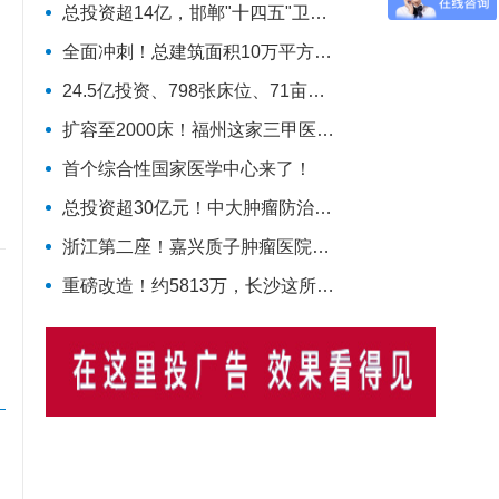
总投资超14亿，邯郸"十四五"卫生规划标志性工程迎施工方落地
全面冲刺！总建筑面积10万平方米，华北理工大学附属医院花海院区一期工程加速成型
24.5亿投资、798张床位、71亩占地！曲江新区医院的"最后一公里"冲刺
扩容至2000床！福州这家三甲医院大动作，国家级防治基地预计2028年建成
首个综合性国家医学中心来了！
总投资超30亿元！中大肿瘤防治“国家队”扩容，绘就健康天河新蓝图
浙江第二座！嘉兴质子肿瘤医院新建项目动工，10亿投资守护健康嘉兴
重磅改造！约5813万，长沙这所医院将蜕变！