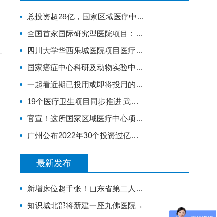
总投资超28亿，国家区域医疗中心南方医院赣州医院开工建设
全国首家国际研究型医院项目：高博医院竣工验收，明年投入运营
四川大学华西乐城医院项目医疗综合楼项目将于今年竣工
国家癌症中心科研及动物实验中心落户河北廊坊开发区
一起看近期已投用或即将投用的十大康复医院项目
19个医疗卫生项目同步推进 武汉儿童医院西院10月交付 武汉经开区投资70亿元建设“健康车谷”
官宣！这所国家区域医疗中心项目即将开工建设！
广州公布2022年30个投资过亿的重点医疗建设项目，全力打造医疗卫生高地｜广州篇
最新发布
新增床位超千张！山东省第二人民医院改扩建项目全力推进，地上主体施工倒计时
知识城北部将新建一座九佛医院→