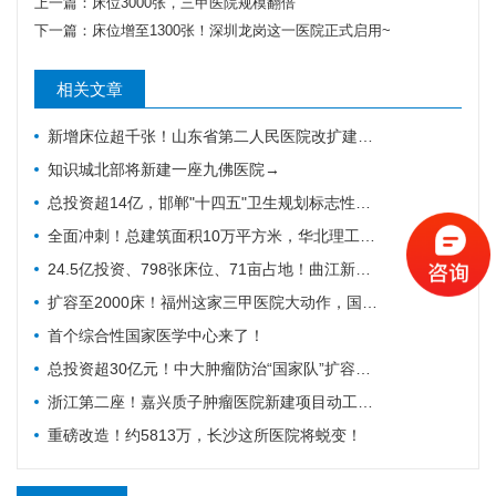
上一篇：
床位3000张，三甲医院规模翻倍
下一篇：
床位增至1300张！深圳龙岗这一医院正式启用~
相关文章
新增床位超千张！山东省第二人民医院改扩建项目全力推进，地上主体施工倒计时
知识城北部将新建一座九佛医院→
总投资超14亿，邯郸"十四五"卫生规划标志性工程迎施工方落地
全面冲刺！总建筑面积10万平方米，华北理工大学附属医院花海院区一期工程加速成型
24.5亿投资、798张床位、71亩占地！曲江新区医院的"最后一公里"冲刺
扩容至2000床！福州这家三甲医院大动作，国家级防治基地预计2028年建成
首个综合性国家医学中心来了！
总投资超30亿元！中大肿瘤防治“国家队”扩容，绘就健康天河新蓝图
浙江第二座！嘉兴质子肿瘤医院新建项目动工，10亿投资守护健康嘉兴
重磅改造！约5813万，长沙这所医院将蜕变！