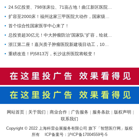
24.5亿投资、798张床位、71亩占地！曲江新区医院的"最后一公里"冲刺
扩容至2000床！福州这家三甲医院大动作，国家级防治基地预计2028年建成
首个综合性国家医学中心来了！
总投资超30亿元！中大肿瘤防治“国家队”扩容，绘就健康天河新蓝图
浙江第二座！嘉兴质子肿瘤医院新建项目动工，10亿投资守护健康嘉兴
重磅改造！约5813万，长沙这所医院将蜕变！
网站首页
关于我们
商业合作
广告服务
服务条款
版权声明
|
|
|
|
|
|
联系我们
Copyright © 2022 上海科雷会展服务有限公司 旗下「智慧医疗网」版权
所有 ICP备案号：
沪ICP备17004559号-5