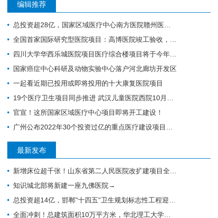
编辑推荐
总投资超28亿，国家区域医疗中心南方医院赣州医院开工建设
全国首家国际研究型医院项目：高博医院竣工验收，明年投入运营
四川大学华西乐城医院项目医疗综合楼项目将于今年竣工
国家癌症中心科研及动物实验中心落户河北廊坊开发区
一起看近期已投用或即将投用的十大康复医院项目
19个医疗卫生项目同步推进 武汉儿童医院西院10月交付 武汉经开区投资70亿元建设“健康车谷”
官宣！这所国家区域医疗中心项目即将开工建设！
广州公布2022年30个投资过亿的重点医疗建设项目，全力打造医疗卫生高地｜广州篇
最新发布
新增床位超千张！山东省第二人民医院改扩建项目全力推进，地上主体施工倒计时
知识城北部将新建一座九佛医院→
总投资超14亿，邯郸"十四五"卫生规划标志性工程迎施工方落地
全面冲刺！总建筑面积10万平方米，华北理工大学附属医院花海院区一期工程加速成型