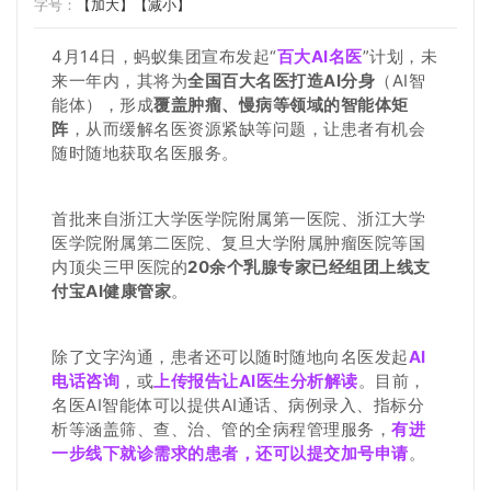
字号：
【加大】
【减小】
4月14日，蚂蚁集团宣布发起“
百大AI名医
”计划，未
来一年内，其将为
全国百大名医打造AI分身
（AI智
能体），形成
覆盖肿瘤、慢病等领域的智能体矩
阵
，从而缓解名医资源紧缺等问题，让患者有机会
随时随地获取名医服务。
首批来自浙江大学医学院附属第一医院、浙江大学
医学院附属第二医院、复旦大学附属肿瘤医院等国
内顶尖三甲医院的
20余个乳腺专家已经组团上线支
付宝AI健康管家
。
除了文字沟通，患者还可以随时随地向名医发起
AI
电话咨询
，或
上传报告让AI医生分析解读
。目前，
名医AI智能体可以提供AI通话、病例录入、指标分
析等涵盖筛、查、治、管的全病程管理服务，
有进
一步线下就诊需求的患者，还可以提交加号申请
。