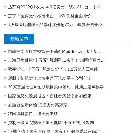
达芬奇2022Q1收入14.9亿美元，装机311台，手术量同步增长19%
定了！医保支付标准出台，骨科耗材全面降价
近5年医疗器械产品累计注册超70万，年复合增长率为20.9%
最新发布
司南中文医疗大模型评测基准MedBench 5.0上新，超31万次评测持续筑牢安全防线
上海卫生健康“十五五” 规划重点来了！“AI医疗覆盖率100%”成硬指标
数字浙江 “十五五” 规划出炉了：1.2万亿人工智能
履新！陆韬宏任上海申康医院发展中心副主任
30家基层社区AI医助项目集中签约，健康之路AI数字员工规模化落地再提速
国家信息化发展报告：百姓看病就诊更加便捷
刷脸就医新体验 便捷支付惠万家
我国脑机接口，迎重要突破
控制三级医院规模！国民健康“十五五”规划发布
15城入选！国家医保局、国家卫生健康委联合确定基层医疗卫生重点联系城市