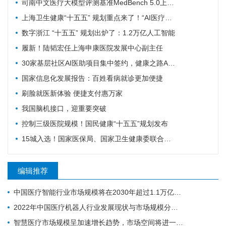
司南中文医疗大模型评测基准MedBench 5.0上新，超31万次评测持续筑牢安全防线
上海卫生健康“十五五” 规划重点来了！“AI医疗覆盖率100%”成硬指标
数字浙江 “十五五” 规划出炉了：1.2万亿人工智能
履新！陆韬宏任上海申康医院发展中心副主任
30家基层社区AI医助项目集中签约，健康之路AI数字员工规模化落地再提速
国家信息化发展报告：百姓看病就诊更加便捷
刷脸就医新体验 便捷支付惠万家
我国脑机接口，迎重要突破
控制三级医院规模！国民健康“十五五”规划发布
15城入选！国家医保局、国家卫生健康委联合确定基层医疗卫生重点联系城市
编辑推荐
中国医疗智能行业市场规模将在2030年超过1.1万亿元人民币
2022年中国医疗机器人行业发展现状与市场规模分析 行业处于高速增长期
智慧医疗市场规模呈加速增长趋势，市场空间将进一步打开