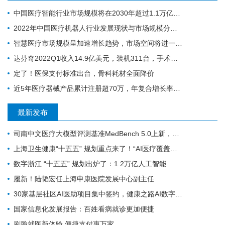
中国医疗智能行业市场规模将在2030年超过1.1万亿元人民币
2022年中国医疗机器人行业发展现状与市场规模分析 行业处于高速增长期
智慧医疗市场规模呈加速增长趋势，市场空间将进一步打开
达芬奇2022Q1收入14.9亿美元，装机311台，手术量同步增长19%
定了！医保支付标准出台，骨科耗材全面降价
近5年医疗器械产品累计注册超70万，年复合增长率为20.9%
最新发布
司南中文医疗大模型评测基准MedBench 5.0上新，超31万次评测持续筑牢安全防线
上海卫生健康“十五五” 规划重点来了！“AI医疗覆盖率100%”成硬指标
数字浙江 “十五五” 规划出炉了：1.2万亿人工智能
履新！陆韬宏任上海申康医院发展中心副主任
30家基层社区AI医助项目集中签约，健康之路AI数字员工规模化落地再提速
国家信息化发展报告：百姓看病就诊更加便捷
刷脸就医新体验 便捷支付惠万家