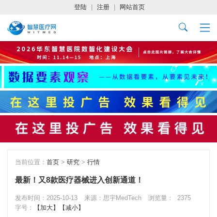
登陆
|
注册
|
网站首页
当前位置：
首页
>
研究
>
行情
最新！又8款医疗器械进入创新通道！
发布时间：2025-10-13
来源：思宇MedTech
浏览量：
2375
字号：
【加大】
【减小】