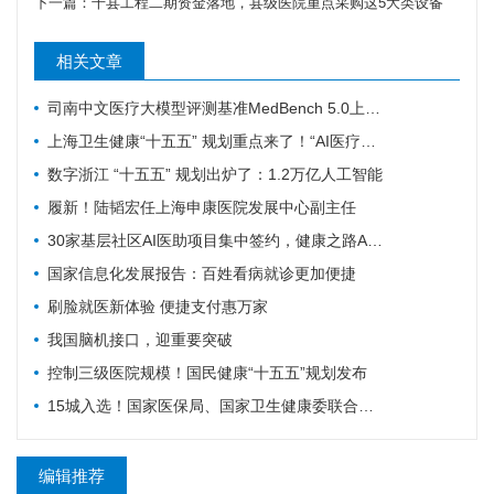
下一篇：
千县工程二期资金落地，县级医院重点采购这5大类设备
相关文章
司南中文医疗大模型评测基准MedBench 5.0上新，超31万次评测持续筑牢安全防线
上海卫生健康“十五五” 规划重点来了！“AI医疗覆盖率100%”成硬指标
数字浙江 “十五五” 规划出炉了：1.2万亿人工智能
履新！陆韬宏任上海申康医院发展中心副主任
30家基层社区AI医助项目集中签约，健康之路AI数字员工规模化落地再提速
国家信息化发展报告：百姓看病就诊更加便捷
刷脸就医新体验 便捷支付惠万家
我国脑机接口，迎重要突破
控制三级医院规模！国民健康“十五五”规划发布
15城入选！国家医保局、国家卫生健康委联合确定基层医疗卫生重点联系城市
编辑推荐