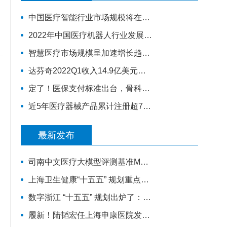
中国医疗智能行业市场规模将在2030年超过1.1万亿元人民币
2022年中国医疗机器人行业发展现状与市场规模分析 行业处于高速增长期
智慧医疗市场规模呈加速增长趋势，市场空间将进一步打开
达芬奇2022Q1收入14.9亿美元，装机311台，手术量同步增长19%
定了！医保支付标准出台，骨科耗材全面降价
近5年医疗器械产品累计注册超70万，年复合增长率为20.9%
最新发布
司南中文医疗大模型评测基准MedBench 5.0上新，超31万次评测持续筑牢安全防线
上海卫生健康“十五五” 规划重点来了！“AI医疗覆盖率100%”成硬指标
数字浙江 “十五五” 规划出炉了：1.2万亿人工智能
履新！陆韬宏任上海申康医院发展中心副主任