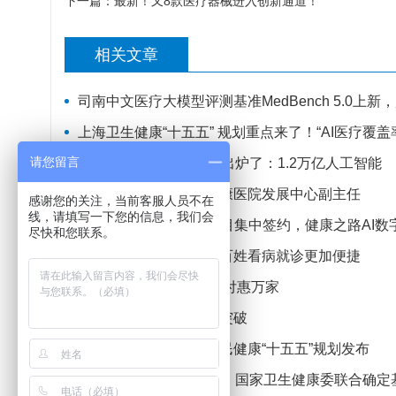
下一篇：
最新！又8款医疗器械进入创新通道！
相关文章
司南中文医疗大模型评测基准MedBench 5.0上
上海卫生健康“十五五” 规划重点来了！“AI医疗覆盖率
请您留言
数字浙江 “十五五” 规划出炉了：1.2万亿人工智能
履新！陆韬宏任上海申康医院发展中心副主任
感谢您的关注，当前客服人员不在
线，请填写一下您的信息，我们会
30家基层社区AI医助项目集中签约，健康之路AI
尽快和您联系。
国家信息化发展报告：百姓看病就诊更加便捷
刷脸就医新体验 便捷支付惠万家
我国脑机接口，迎重要突破
控制三级医院规模！国民健康“十五五”规划发布
15城入选！国家医保局、国家卫生健康委联合确定