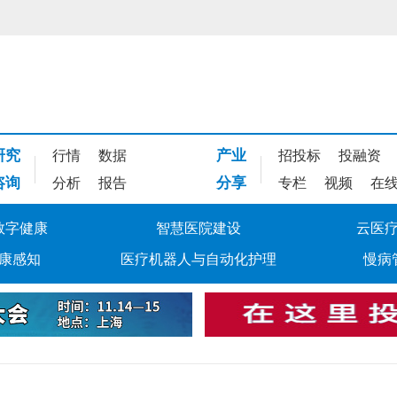
研究
产业
行情
数据
招投标
投融资
咨询
分享
分析
报告
专栏
视频
在
数字健康
智慧医院建设
云医
康感知
医疗机器人与自动化护理
慢病