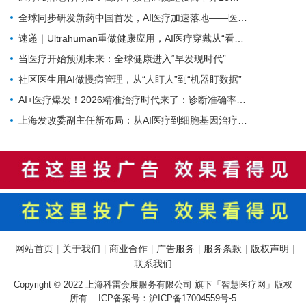
全球同步研发新药中国首发，AI医疗加速落地——医疗前沿资讯速览
速递｜Ultrahuman重做健康应用，AI医疗穿戴从“看数据”转向“给行动”
当医疗开始预测未来：全球健康进入“早发现时代”
社区医生用AI做慢病管理，从“人盯人”到“机器盯数据”
AI+医疗爆发！2026精准治疗时代来了：诊断准确率98%+，100+罕见病不再“无药可医”？
上海发改委副主任新布局：从AI医疗到细胞基因治疗，探寻前沿医疗产业增长密码
网站首页
关于我们
商业合作
广告服务
服务条款
版权声明
|
|
|
|
|
|
联系我们
Copyright © 2022 上海科雷会展服务有限公司 旗下「智慧医疗网」版权
所有 ICP备案号：
沪ICP备17004559号-5