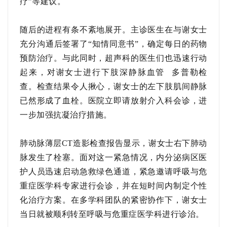
疗”等建议。
随后的进程有条不紊地展开。
主诊医生
在与谢女士
充分沟通后签署了
“知情同意书”，
确定
每日的药物
预防治疗。与此同时，超声科的医生们也迅速行动
起来，对谢女士进行下肢
深静脉血管
多普勒检
查。检查结果令人揪心，谢女士的左下肢肌间静脉
已然形成了血栓。医院立即请放射介入科会诊，
进
一步
加强抗凝治疗措施。
肺动脉薄层
CT造影检查
报告显示，谢女士右下肺动
脉发生了栓塞。面对这一紧急情况，内分泌病区医
护人员迅速启动急救绿色通道，紧急邀请呼吸与危
重症医学科专家进行会诊，并在短时间内制定个性
化治疗方案。
在多学科团队的紧密协作下，谢女士
当日
就被顺利转至呼吸与危重症医学科
进行诊治
。