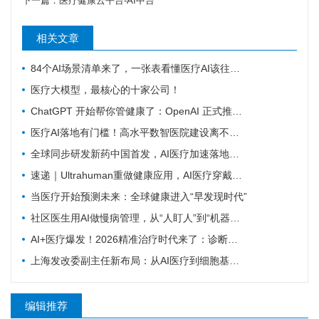
下一篇：
医疗健康云平台-AI中台
相关文章
84个AI场景清单来了，一张表看懂医疗AI该往哪发力
医疗大模型，最核心的十家公司！
ChatGPT 开始帮你管健康了：OpenAI 正式推出 Health 功能，AI 进入医疗意味着什么？
医疗AI落地有门槛！高水平数智医院建设离不开16个能力（附自查表）
全球同步研发新药中国首发，AI医疗加速落地——医疗前沿资讯速览
速递｜Ultrahuman重做健康应用，AI医疗穿戴从“看数据”转向“给行动”
当医疗开始预测未来：全球健康进入“早发现时代”
社区医生用AI做慢病管理，从“人盯人”到“机器盯数据”
AI+医疗爆发！2026精准治疗时代来了：诊断准确率98%+，100+罕见病不再“无药可医”？
上海发改委副主任新布局：从AI医疗到细胞基因治疗，探寻前沿医疗产业增长密码
编辑推荐