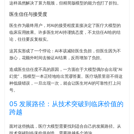
这样虽然解决了算力瓶颈，但精简版模型的能力也打了折扣。
医生信任与接受度
医生作为最终用户，对AI的接受程度直接决定了医疗大模型的
临床应用效果。许多医生对AI持谨慎态度，不太信任AI给的结
论，往往要反复核实。
这其实形成了一个悖论：AI本该减轻医生负担，但医生因为不
放心，花额外时间去验证AI结果，反而增加了负担。
造成医生信任度不高的原因，一方面在于大模型偶尔会出现
“AI
幻觉”，指模
型一本正经地给出荒谬答案。医疗场景里容不得这
种低级错误，一旦出现一次，就会让医生对AI的可靠性打上问
号。
05 发展路径：从技术突破到临床价值的
跨越
面对这些挑战，医疗大模型需要找到适合自己的发展路径。从
技术突破到临床价值创造，需要跨越多个鸿沟。