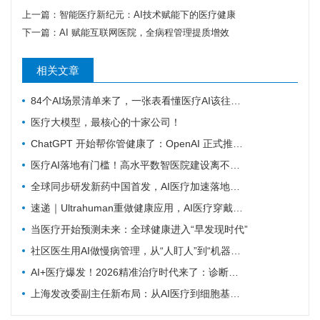
上一篇：
智能医疗新纪元：AI技术赋能下的医疗健康
下一篇：
AI 赋能互联网医院，全病程管理提质增效
相关文章
84个AI场景清单来了，一张表看懂医疗AI该往哪发力
医疗大模型，最核心的十家公司！
ChatGPT 开始帮你管健康了：OpenAI 正式推出 Health 功能，AI 进入医疗意味着什么？
医疗AI落地有门槛！高水平数智医院建设离不开16个能力（附自查表）
全球同步研发新药中国首发，AI医疗加速落地——医疗前沿资讯速览
速递｜Ultrahuman重做健康应用，AI医疗穿戴从“看数据”转向“给行动”
当医疗开始预测未来：全球健康进入“早发现时代”
社区医生用AI做慢病管理，从“人盯人”到“机器盯数据”
AI+医疗爆发！2026精准治疗时代来了：诊断准确率98%+，100+罕见病不再“无药可医”？
上海发改委副主任新布局：从AI医疗到细胞基因治疗，探寻前沿医疗产业增长密码