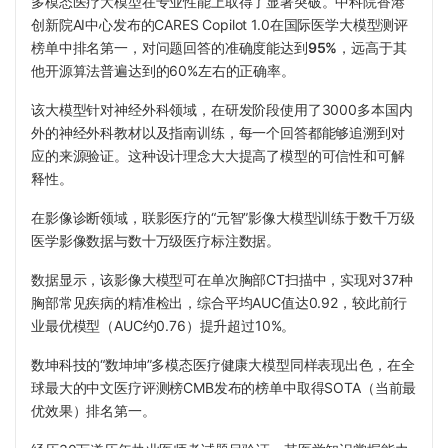
多模态医疗大模型在专业性能上取得了显著突破。中科院香港
创新院AI中心发布的CARES Copilot 1.0在国际医学大模型测评
榜单中排名第一，对问题回答的准确度能达到
95%
，远高于其
他开源算法普遍达到的60%左右的正确率。
该大模型针对神经外科领域，在研发阶段使用了3000多本国内
外的神经外科教材以及指南训练，每一个回答都能够追溯到对
应的来源验证。这种设计理念大大提高了模型的可信性和可解
释性。
在影像诊断领域，联影医疗的“元智”影像大模型训练于数千万级
医学影像数据与数十万级医疗标注数据。
数据显示，该影像大模型可在单次胸部CT扫描中，实现对
37种
胸部常见疾病的精准
检出，综合平均AUC值达0.92，较此前行
业最优模型（AUC约0.76）提升超过10%。
数坤科技的“数坤坤”多模态医疗健康大模型同样表现出色，在全
球最大的中文医疗评测榜CMB发布的榜单中取得SOTA（当前最
优效果）排名第一。