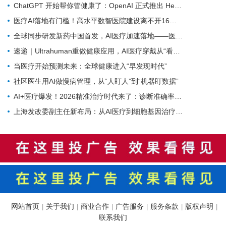
ChatGPT 开始帮你管健康了：OpenAI 正式推出 Health 功能，AI 进入医疗意味着什么？
医疗AI落地有门槛！高水平数智医院建设离不开16个能力（附自查表）
全球同步研发新药中国首发，AI医疗加速落地——医疗前沿资讯速览
速递｜Ultrahuman重做健康应用，AI医疗穿戴从“看数据”转向“给行动”
当医疗开始预测未来：全球健康进入“早发现时代”
社区医生用AI做慢病管理，从“人盯人”到“机器盯数据”
AI+医疗爆发！2026精准治疗时代来了：诊断准确率98%+，100+罕见病不再“无药可医”？
上海发改委副主任新布局：从AI医疗到细胞基因治疗，探寻前沿医疗产业增长密码
网站首页
关于我们
商业合作
广告服务
服务条款
版权声明
|
|
|
|
|
|
联系我们