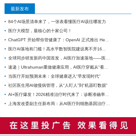
最新发布
84个AI场景清单来了，一张表看懂医疗AI该往哪发力
医疗大模型，最核心的十家公司！
ChatGPT 开始帮你管健康了：OpenAI 正式推出 Health 功能，AI 进入医疗意味着什么？
医疗AI落地有门槛！高水平数智医院建设离不开16个能力（附自查表）
全球同步研发新药中国首发，AI医疗加速落地——医疗前沿资讯速览
速递｜Ultrahuman重做健康应用，AI医疗穿戴从“看数据”转向“给行动”
当医疗开始预测未来：全球健康进入“早发现时代”
社区医生用AI做慢病管理，从“人盯人”到“机器盯数据”
AI+医疗爆发！2026精准治疗时代来了：诊断准确率98%+，100+罕见病不再“无药可医”？
上海发改委副主任新布局：从AI医疗到细胞基因治疗，探寻前沿医疗产业增长密码