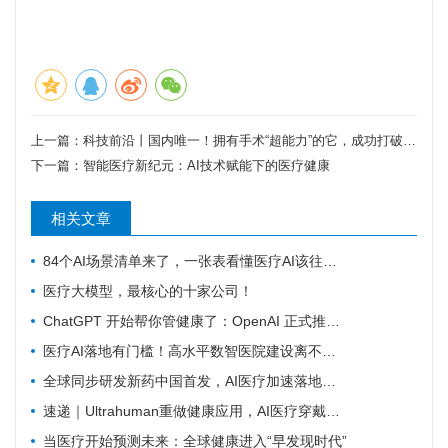
上一篇：
科技前沿丨国内唯一！拥有手术“超能力”的它，成功打破国外垄断
下一篇：
智能医疗新纪元：AI技术赋能下的医疗健康
相关文章
84个AI场景清单来了，一张表看懂医疗AI该往哪发力
医疗大模型，最核心的十家公司！
ChatGPT 开始帮你管健康了：OpenAI 正式推出 Health 功能，AI 进入医疗意味着什么？
医疗AI落地有门槛！高水平数智医院建设离不开16个能力（附自查表）
全球同步研发新药中国首发，AI医疗加速落地——医疗前沿资讯速览
速递｜Ultrahuman重做健康应用，AI医疗穿戴从“看数据”转向“给行动”
当医疗开始预测未来：全球健康进入“早发现时代”