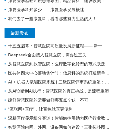
康复医学基础知识思维导图，精品资料，建议收藏！
康复医学科知多少——康复医学发展概述
我们去了一趟康复科，看看那些努力生活的人！
最新发布
十五五启幕：智慧医院高质量发展新征程—— 新一代 HIS/EMR + AI + 大数据，如何成为公立医院的新引擎？
Deepseek全面接入智慧医院，需要过三关
从智慧医院到数智医院：医疗数字化转型的范式跃迁
医共体四大中心落地倒计时：信息科的系统打通清单来了
AI + 机器人赋能医院系统 | 三级医院评审系统重塑：从突击迎检到长效提质
从AI诊断到AI执行：智慧医院的真正挑战，是流程重塑
建好智慧医院的需要做好哪五点？缺一不可
“互联网+医疗”，让百姓就医更便利
深耕医疗显示细分赛道！智能触控屏助力医疗行业数字化革新
智慧医院内网、外网、设备网如何建设？三张拓扑图搞清楚