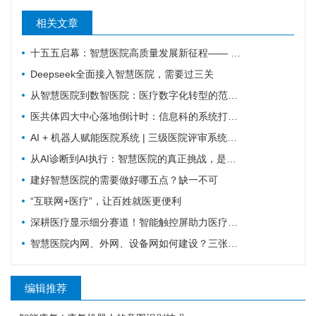
相关文章
十五五启幕：智慧医院高质量发展新征程—— 新一代 HIS/EMR + AI + 大数据，如何成为公立医院的新引擎？
Deepseek全面接入智慧医院，需要过三关
从智慧医院到数智医院：医疗数字化转型的范式跃迁
医共体四大中心落地倒计时：信息科的系统打通清单来了
AI + 机器人赋能医院系统 | 三级医院评审系统重塑：从突击迎检到长效提质
从AI诊断到AI执行：智慧医院的真正挑战，是流程重塑
建好智慧医院的需要做好哪五点？缺一不可
“互联网+医疗”，让百姓就医更便利
深耕医疗显示细分赛道！智能触控屏助力医疗行业数字化革新
智慧医院内网、外网、设备网如何建设？三张拓扑图搞清楚
编辑推荐