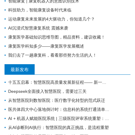
智能康复 | 康复机器人的意图识别技术
科技助力，智能康复设备时代来临
运动康复未来发展的4大驱动力，你知道几个？
AI沉浸式智慧康复系统 震撼来袭
康复医学基础知识思维导图，精品资料，建议收藏！
康复医学科知多少——康复医学发展概述
我们去了一趟康复科，看看那些努力生活的人！
最新发布
十五五启幕：智慧医院高质量发展新征程—— 新一代 HIS/EMR + AI + 大数据，如何成为公立医院的新引擎？
Deepseek全面接入智慧医院，需要过三关
从智慧医院到数智医院：医疗数字化转型的范式跃迁
医共体四大中心落地倒计时：信息科的系统打通清单来了
AI + 机器人赋能医院系统 | 三级医院评审系统重塑：从突击迎检到长效提质
从AI诊断到AI执行：智慧医院的真正挑战，是流程重塑