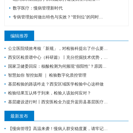
数字医疗：慢病管理新时代
专病管理如何做出特色与实效？“管到位”的同时还要“强内涵”
编辑推荐
公立医院绩效考核「新规」，对检验科提出了什么要求？
西安区检质谱中心（科研篇）丨充分挖掘技术优势，让“临床+科研”一加一大于二
国家卫健委回应：核酸检测为何频现“假阳性”？原因值得所有检验人警惕！
智慧如你 智控如斯 ｜ 检验数字化质控管理
基层检验的路该咋走？西安区域医学检验中心这样做
检验结果互认终于到来，检验人该如何应对？
基层建设进行时丨西安医检全力提升蓝田县基层医疗服务能力
最新发布
【慢病管理】高温来袭！慢病人群安稳度夏，请牢记这6件事。