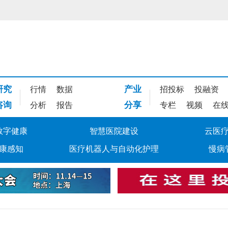
研究
产业
行情
数据
招投标
投融资
咨询
分享
分析
报告
专栏
视频
在
数字健康
智慧医院建设
云医
康感知
医疗机器人与自动化护理
慢病