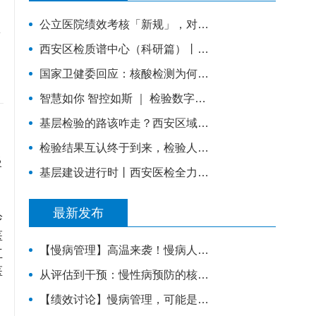
公立医院绩效考核「新规」，对检验科提出了什么要求？
西安区检质谱中心（科研篇）丨充分挖掘技术优势，让“临床+科研”一加一大于二
国家卫健委回应：核酸检测为何频现“假阳性”？原因值得所有检验人警惕！
智慧如你 智控如斯 ｜ 检验数字化质控管理
基层检验的路该咋走？西安区域医学检验中心这样做
检验结果互认终于到来，检验人该如何应对？
慢
基层建设进行时丨西安医检全力提升蓝田县基层医疗服务能力
最新发布
诊
医
【慢病管理】高温来袭！慢病人群安稳度夏，请牢记这6件事。
互
医
从评估到干预：慢性病预防的核心能力体系，教你科学管理健康
、
【绩效讨论】慢病管理，可能是基层医院转型的重要入口？！