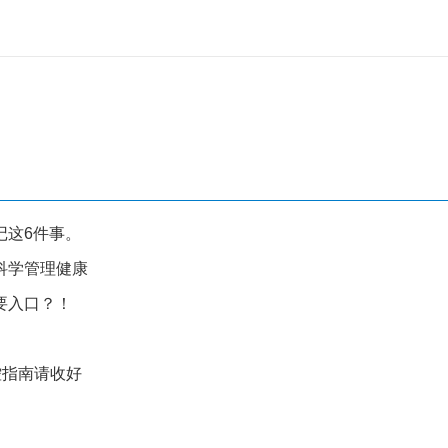
记这6件事。
科学管理健康
要入口？！
控指南请收好