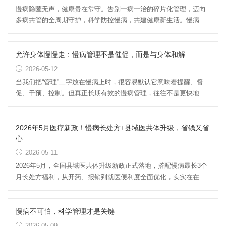
慢病隐匿无声，健康贵在常守。告别一病一治的碎片化管理，迈向
多病共管的全周期守护，科学防控慢病，共建健康新生活。慢病无
声潜伏，却悄悄拖累生活质...
允许身体慢慢走：慢病管理不是催促，而是与身体和解
2026-05-12
当我们把“管理”二字放在慢病上时，很容易默认它意味着提醒、督
促、干预、控制。但真正长期有效的慢病管理，往往不是更快地推
动身体前进，而是允许身...
2026年5月医疗新政！慢病长处方+县域医共体升级，省钱又省
心
2026-05-11
2026年5月，全国县域医共体升级新政正式落地，搭配慢病最长3个
月长处方福利，从开药、报销到就医便利度全面优化，实实在在解
决慢病患者的就医痛点。新...
慢病不可怕，科学管理才是关键
2026-05-09