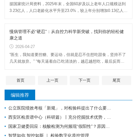
据国家统计局资料，2025年末，全国60岁及以上老年人口规模达到
3.23亿人，人口老龄化水平升至23.0%，较上年分别增加0.13亿人、
1个百分点。这意味着，围...
慢病管理不必“硬忍”：从自控力科学新突破，找到你的轻松健
康之道
2026-04-27
“医生，我知道要控糖、要运动，但就是忍不住想吃甜食，坚持不了
几天就放弃。” “每天逼着自己吃清淡的，越忍越想吃，最后反而暴
饮暴食——我真的没...
首页
上一页
下一页
尾页
编辑推荐
公立医院绩效考核「新规」，对检验科提出了什么要求？
西安区检质谱中心（科研篇）丨充分挖掘技术优势，让“临床+科研”一加一大于二
国家卫健委回应：核酸检测为何频现“假阳性”？原因值得所有检验人警惕！
智慧如你 智控如斯 ｜ 检验数字化质控管理