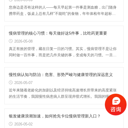
您身边是否有这样的人——每天早起第一件事是测血糖，出门随身
携带药盒，饭桌上总有几样"不能吃"的食物，年年体检年年超标，
却不知道该怎么办……这，...
慢病管理的核心习惯：每天做好这5件事，比吃药更重要
2026-05-08
真正有效的管理，藏在日复一日的习惯。其实，慢病管理不是让你
同时做一百件事，而是把几件关键的事，变成每天的习惯。一旦形
成习惯，就不再需要“坚持...
慢性病认知与防治：危害、形势严峻与健康管理的深远意义
2026-05-07
近年来随着老龄化的加剧以及经济持续高速增长所带来的高度紧张
的生活节奏，我国慢性病患病人群呈现井喷式增长。我国的慢性病
蔓延给卫生系统乃至整个社...
银发健康浪潮加速，如何抢先卡位慢病管理新入口？
2026-05-02