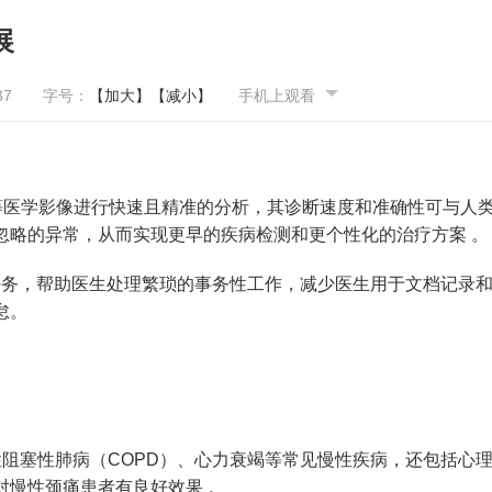
展
37
字号：
【加大】
【减小】
手机上观看
片等医学影像进行快速且精准的分析，其诊断速度和准确性可与人
忽略的异常，从而实现更早的疾病检测和更个性化的治疗方案 。
议任务，帮助医生处理繁琐的事务性工作，减少医生用于文档记录
怠。
性阻塞性肺病（COPD）、心力衰竭等常见慢性疾病，还包括心
对慢性颈痛患者有良好效果 。