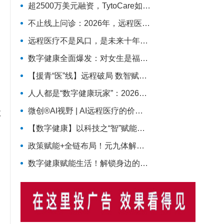
超2500万美元融资，TytoCare如何用一台“掌上诊室”重塑远程医疗
、
不止线上问诊：2026年，远程医疗真正走进医疗主赛道
远程医疗不是风口，是未来十年医疗服务的长期底色
数字健康全面爆发：对女生是福利收割，还是焦虑绑架？
【援青“医”线】远程破局 数智赋能——记泽库县人民医院构建远程医疗体系筑牢高原健康防线
人人都是“数字健康玩家”：2026年，健康管理彻底变天了
微创®AI视野 | AI远程医疗的价值拐点：从“连接”到“理解”MicroPort微创动态
数
【数字健康】以科技之“智”赋能医疗之“治”
政策赋能+全链布局！元九体解锁数字健康新范式
数字健康赋能生活！解锁身边的智慧医疗新体验