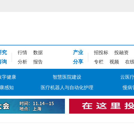
研究
产业
行情
数据
招投标
投融资
咨询
分享
分析
报告
专栏
视频
在
数字健康
智慧医院建设
云医
康感知
医疗机器人与自动化护理
慢病