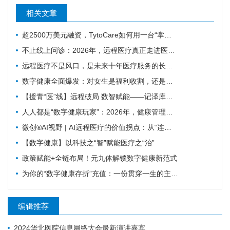
相关文章
超2500万美元融资，TytoCare如何用一台“掌上诊室”重塑远程医疗
不止线上问诊：2026年，远程医疗真正走进医疗主赛道
远程医疗不是风口，是未来十年医疗服务的长期底色
数字健康全面爆发：对女生是福利收割，还是焦虑绑架？
【援青“医”线】远程破局 数智赋能——记泽库县人民医院构建远程医疗体系筑牢高原健康防线
人人都是“数字健康玩家”：2026年，健康管理彻底变天了
微创®AI视野 | AI远程医疗的价值拐点：从“连接”到“理解”MicroPort微创动态
【数字健康】以科技之“智”赋能医疗之“治”
政策赋能+全链布局！元九体解锁数字健康新范式
为你的“数字健康存折”充值：一份贯穿一生的主动健康指南
编辑推荐
2024华北医院信息网络大会最新演讲嘉宾