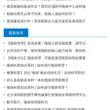
基层检验的路该咋走？西安区域医学检验中心这样做
检验结果互认终于到来，检验人该如何应对？
基层建设进行时丨西安医检全力提升蓝田县基层医疗服务能力
最新发布
【慢病管理】高温来袭！慢病人群安稳度夏，请牢记这6件事。
从评估到干预：慢性病预防的核心能力体系，教你科学管理健康
【绩效讨论】慢病管理，可能是基层医院转型的重要入口？！
慢病科普知识系列 | 如何进行慢病管理？
健康科普】别让“慢病”偷走你的生活！这份科学防控指南请收好
祥云县探索县乡村一体化慢病管理新模式
慢病科普知识系列 | 如何进行慢病管理？
北大深圳医院携手腾讯健康打造慢病全周期管理平台，已落地超百家社康中心
数字医疗：慢病管理新时代
专病管理如何做出特色与实效？“管到位”的同时还要“强内涵”