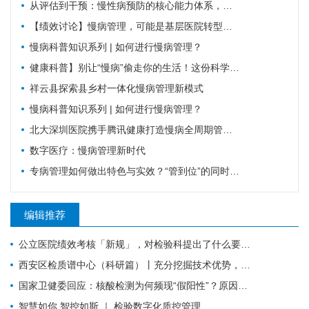
从评估到干预：慢性病预防的核心能力体系，教你科学管理健康
【绩效讨论】慢病管理，可能是基层医院转型的重要入口？！
慢病科普知识系列 | 如何进行慢病管理？
健康科普】别让“慢病”偷走你的生活！这份科学防控指南请收好
祥云县探索县乡村一体化慢病管理新模式
慢病科普知识系列 | 如何进行慢病管理？
北大深圳医院携手腾讯健康打造慢病全周期管理平台，已落地超百家社康中心
数字医疗：慢病管理新时代
专病管理如何做出特色与实效？“管到位”的同时还要“强内涵”
编辑推荐
公立医院绩效考核「新规」，对检验科提出了什么要求？
西安区检质谱中心（科研篇）丨充分挖掘技术优势，让“临床+科研”一加一大于二
国家卫健委回应：核酸检测为何频现“假阳性”？原因值得所有检验人警惕！
智慧如你 智控如斯 ｜ 检验数字化质控管理