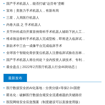
国产手术机器人，能否打破“达芬奇”垄断
宣布｜美敦力手术机器人，有新布局
三星，入局医疗机器人
内卷大战 之 手术机器人
关节外科成功开展首例骨科手术机器人辅助下的人工膝关节表面置换术
维卓致远骨科手术机器人完成型检，即将进入临床试验阶段
新款术中三合一成像平台完成临床手术
全球首个智能化骨折复位机器人注册临床试验在吉林大学第一医院成功启动
国产手术机器人将往何处？业内投资人谈技术、专利、临床价值与商业化趋势
最全盘点 | 2022年2月医疗机器人行业46则动态 |
最新发布
医疗数据安全的AI化落地：分类分级×等保2.0×国密
匿名化：破解医疗数据合规安全流通难题的关键路径
医院网络安全应急预案（制度建设可以直接使用版）