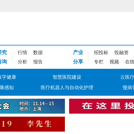
研究
产业
行情
数据
招投标
投融资
咨询
分享
分析
报告
专栏
视频
在
数字健康
智慧医院建设
云医
康感知
医疗机器人与自动化护理
慢病