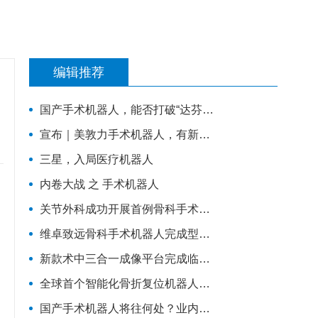
编辑推荐
国产手术机器人，能否打破“达芬奇”垄断
宣布｜美敦力手术机器人，有新布局
三星，入局医疗机器人
内卷大战 之 手术机器人
关节外科成功开展首例骨科手术机器人辅助下的人工膝关节表面置换术
维卓致远骨科手术机器人完成型检，即将进入临床试验阶段
新款术中三合一成像平台完成临床手术
全球首个智能化骨折复位机器人注册临床试验在吉林大学第一医院成功启动
国产手术机器人将往何处？业内投资人谈技术、专利、临床价值与商业化趋势