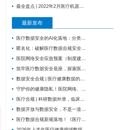
最全盘点 | 2022年2月医疗机器人行业46则动态 |
最新发布
医疗数据安全的AI化落地：分类分级×等保2.0×国密
匿名化：破解医疗数据合规安全流通难题的关键路径
医院网络安全应急预案（制度建设可以直接使用版）
筑牢医疗数据安全底座，探索医院商密轻改造实践路径
数据安全合规 | 医疗健康数据的安全红线：如何平衡业务流转与合规监管？
守护你的健康隐私！医院网络、数据安全科普，请收好这份防护指南
医疗合规 | 科研数据外泄，临床研究场景下的数据安全
数据开放与数据安全，不是一道选择题——两份国家级文件背后的标准化逻辑
医疗数据合规新规落地！《医疗卫生机构数据安全和个人信息保护管理办法（试行）》核心解读与行动指南
2026年上半年医疗健康领域数据安全深度解析