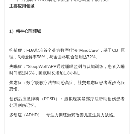
主要应用领域
1）精神心理领域
抑郁症：FDA批准首个处方数字疗法"MindCare"，基于CBT原
理，6周缓解率58%，与
舍曲林
联合使用达72%。
失眠症："
SleepWell
"APP通过睡眠监测与认知训练，患者入睡
时间缩短45%，睡眠时长增加1.8小时。
焦虑症：数字脱敏疗法帮助恐高症、社交焦虑症患者逐步克服
恐惧。
创伤后应激障碍
（PTSD）：虚拟现实暴露疗法帮助创伤患者
处理创伤记忆。
多动症（ADHD）：专注力训练游戏改善儿童注意力缺陷。