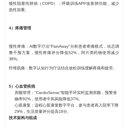
慢性阻塞性肺病（COPD）：呼吸训练APP改善肺功能，减少
急性加重。
4）疼痛管理
慢性疼痛：AI数字疗法"PainAway"分析患者疼痛模式，动态调
整干预方案，慢性疼痛评分降低52%，
阿片类药物
使用减少
38%。
纤维肌痛：数字认知行为疗法结合放松训练缓解疼痛和疲劳。
5）心血管疾病
房颤管理："CardioSense"智能手环实时监测房颤，预警准
确率92%，使用者中风风险降低37%。
心脏康复：远程心脏康复数字平台，参与患者再入院率下降
29%，生活质量评分提高18分。
技术架构与组成