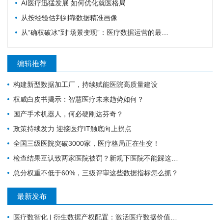
AI医疗迅猛发展 如何优化就医格局
从按经验估判到靠数据精准画像
从“确权破冰”到“场景变现”：医疗数据运营的最新国家级信号研判
编辑推荐
构建新型数据加工厂，持续赋能医院高质量建设
权威白皮书揭示：智慧医疗未来趋势如何？
国产手术机器人，何必硬刚达芬奇？
政策持续发力 迎接医疗IT触底向上拐点
全国三级医院突破3000家，医疗格局正在生变！
检查结果互认致两家医院被罚？新规下医院不能踩这4个雷区
总分权重不低于60%，三级评审这些数据指标怎么抓？
最新发布
医疗数智化 | 衍生数据产权配置：激活医疗数据价值的关键规则