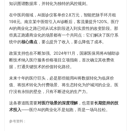
知识图谱数据库，并转化为独特的风控规则。
在中医药领域，AI面诊仪客单价2.8万元，智能把脉手环月租
198元。南京某中医馆引入AI诊断后，客流量提升120%。医疗
AI的商业化之路已经从试水阶段进入到实质性的改变阶段。那
些真正跑通商业化的场景都有一个共同点：它们解决了医疗系
统中的
核心痛点
，要么提升了收入，要么降低了成本。
政策支持也在不断加强。2024年11月，国家医保局将AI辅助诊
断技术纳入医疗服务价格项目立项指南，首次确立其收费依
据，打通关键技术的价值转化路径。
未来十年的医疗巨头，必是那些能用AI将数据转化为临床价
值、将技术转化为付费场景、将生态转化为护城河的企业。医
疗没有永恒的壁垒，只有不断进化的生产力。
这条赛道既需要
对医疗场景的深度理解
，也需要
长期坚持的技
术投入
——医疗AI的商业化不是短跑，而是一场马拉松。
参考资料：