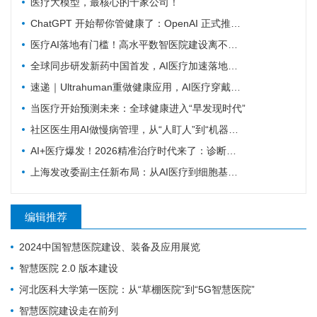
医疗大模型，最核心的十家公司！
ChatGPT 开始帮你管健康了：OpenAI 正式推出 Health 功能，AI 进入医疗意味着什么？
医疗AI落地有门槛！高水平数智医院建设离不开16个能力（附自查表）
全球同步研发新药中国首发，AI医疗加速落地——医疗前沿资讯速览
速递｜Ultrahuman重做健康应用，AI医疗穿戴从“看数据”转向“给行动”
当医疗开始预测未来：全球健康进入“早发现时代”
社区医生用AI做慢病管理，从“人盯人”到“机器盯数据”
AI+医疗爆发！2026精准治疗时代来了：诊断准确率98%+，100+罕见病不再“无药可医”？
上海发改委副主任新布局：从AI医疗到细胞基因治疗，探寻前沿医疗产业增长密码
编辑推荐
2024中国智慧医院建设、装备及应用展览
智慧医院 2.0 版本建设
河北医科大学第一医院：从“草棚医院”到“5G智慧医院”
智慧医院建设走在前列