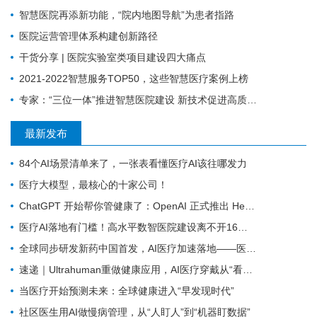
智慧医院再添新功能，“院内地图导航”为患者指路
医院运营管理体系构建创新路径
干货分享 | 医院实验室类项目建设四大痛点
2021-2022智慧服务TOP50，这些智慧医疗案例上榜
专家：“三位一体”推进智慧医院建设 新技术促进高质量发展
最新发布
84个AI场景清单来了，一张表看懂医疗AI该往哪发力
医疗大模型，最核心的十家公司！
ChatGPT 开始帮你管健康了：OpenAI 正式推出 Health 功能，AI 进入医疗意味着什么？
医疗AI落地有门槛！高水平数智医院建设离不开16个能力（附自查表）
全球同步研发新药中国首发，AI医疗加速落地——医疗前沿资讯速览
速递｜Ultrahuman重做健康应用，AI医疗穿戴从“看数据”转向“给行动”
当医疗开始预测未来：全球健康进入“早发现时代”
社区医生用AI做慢病管理，从“人盯人”到“机器盯数据”