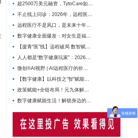
排
超2500万美元融资，TytoCare如何用一台“掌上诊室”重塑远程医疗
不止线上问诊：2026年，远程医疗真正走进医疗主赛道
远程医疗不是风口，是未来十年医疗服务的长期底色
数字健康全面爆发：对女生是福利收割，还是焦虑绑架？
证
【援青“医”线】远程破局 数智赋能——记泽库县人民医院构建远程医疗体系筑牢高原健康防线
人人都是“数字健康玩家”：2026年，健康管理彻底变天了
微创®AI视野 | AI远程医疗的价值拐点：从“连接”到“理解”MicroPort微创动态
【数字健康】以科技之“智”赋能医疗之“治”
政策赋能+全链布局！元九体解锁数字健康新范式
数字健康赋能生活！解锁身边的智慧医疗新体验