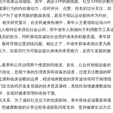
片或者运动成绩。其中，跑步APP的路线图、社交APP的步数
健康行为的内在驱动力，但对评分、点赞、排名的过分关注，却
分用户为了追求亮眼的数据表现，甚至不惜以运动损伤作为代价。
关研究显示，在全民健身热潮中，青年人主要借助运动APP
”的人格特征来强化社会认同；而中老年人则倾向于利用数字工具
庭成员的担当，同时展现其减轻社会照护成本的积极意愿。青年群
”，最终导致过度训练问题。相比之下，中老年群体表现出更为典
龄压力，但某些行为可能会超出身体的承受能力，反而引发新的健
素养和公共治理两个维度协同推进。首先，公众对智能设备的
片段化，忽视个体的生理差异和设备的误差，过度关注数据的即
监测和临床诊断的边界，错误地将数据的异常波动等同于病理指
门应当协同开发多层级的技术普及课程，系统性加强健康数据知
训，实现对健康管理的有效干预。
关系。为了减轻社交压力的负面影响，青年群体必须重新审视
如，把健康数据的分享过程变成获取同辈支持、坚持健康生活方式