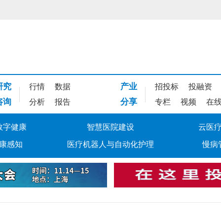
研究
产业
行情
数据
招投标
投融资
咨询
分享
分析
报告
专栏
视频
在
数字健康
智慧医院建设
云医
康感知
医疗机器人与自动化护理
慢病