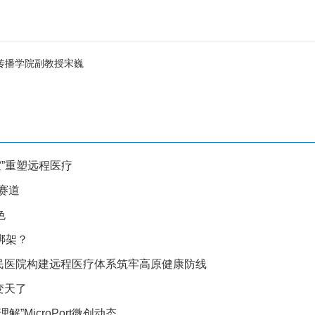
传播学院副教授宋巍
诊室”重塑远程医疗
赛道
色
绑架？
人民医院构建远程医疗体系筑牢高原健康防线
变天了
解”MicroPort微创动态