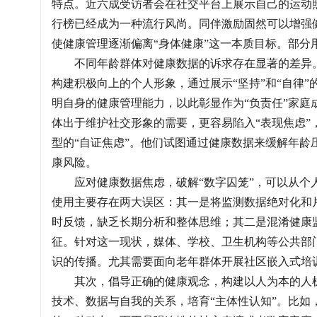
特点。近六成受访者会在社交平台上展示自己的运动照
行榜已经成为一种流行风尚。同伴激励固然可以增强
使健康管理逐渐偏离“身体健康”这一本质目标。部
不同年龄群体对健康数据的诉求存在显著的差异。相
构建积极向上的个人形象，通过展示“坚持”和“自律
明自身的健康管理能力，以此彰显作为“负责任”家
体出于维护社交形象的需要，更容易陷入“表现焦虑
型的“自证焦虑”。他们试图通过健康数据来缓解年
康风险。
应对健康数据焦虑，破解“数字囚笼”，可以从个人
使用主要存在两大误区：其一是将监测数据绝对化和
时反馈，缺乏长期分析和整体思维；其二是混淆健康
征。针对这一现状，媒体、学校、卫生机构等公共部
识的传播。尤其需要面向老年群体开展社区嵌入式培
其次，倡导正确的健康观念，构建以人为本的人机
技术、数据与自我的关系，培育“主体性认知”。比