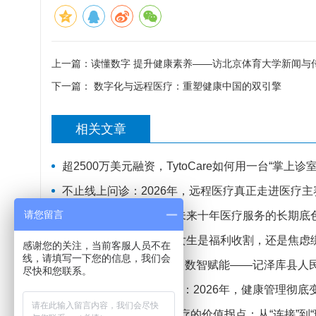
上一篇：
读懂数字 提升健康素养——访北京体育大学新闻与
下一篇：
数字化与远程医疗：重塑健康中国的双引擎
相关文章
超2500万美元融资，TytoCare如何用一台“掌上
不止线上问诊：2026年，远程医疗真正走进医疗主
请您留言
远程医疗不是风口，是未来十年医疗服务的长期底
数字健康全面爆发：对女生是福利收割，还是焦虑
感谢您的关注，当前客服人员不在
线，请填写一下您的信息，我们会
【援青“医”线】远程破局 数智赋能——记泽库县
尽快和您联系。
人人都是“数字健康玩家”：2026年，健康管理彻底
微创®AI视野 | AI远程医疗的价值拐点：从“连接”到“理