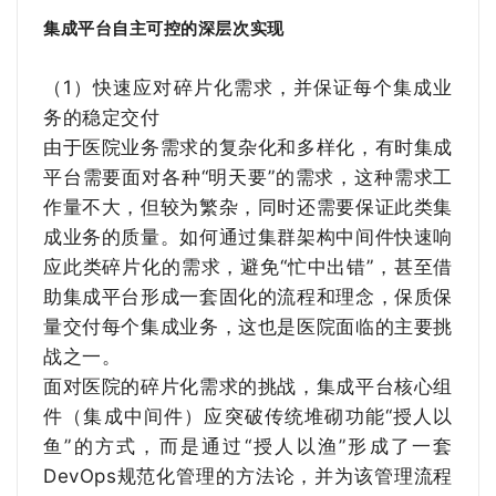
集成平台自主可控的深层次实现
（1）快速应对碎片化需求，并保证每个集成业
务的稳定交付
由于医院业务需求的复杂化和多样化，有时集成
平台需要面对各种“明天要”的需求，这种需求工
作量不大，但较为繁杂，同时还需要保证此类集
成业务的质量。如何通过集群架构中间件快速响
应此类碎片化的需求，避免“忙中出错”，甚至借
助集成平台形成一套固化的流程和理念，保质保
量交付每个集成业务，这也是医院面临的主要挑
战之一。
面对医院的碎片化需求的挑战，集成平台核心组
件（集成中间件）应突破传统堆砌功能“授人以
鱼”的方式，而是通过“授人以渔”形成了一套
DevOps规范化管理的方法论，并为该管理流程