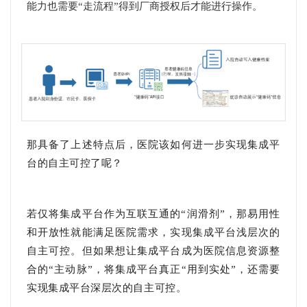
能力也需要“走流程”得到厂商授权后才能进行操作。
那具备了上述特点后，医院该如何进一步实现集成平
台的自主可控了呢？
若仅将集成平台作为互联互通的“润滑剂”，那易用性
和开放性就能满足医院需求，实现集成平台浅层次的
自主可控。但如果想让集成平台成为医院信息资源整
合的“主动脉”，将集成平台真正“用到实处”，还需要
实现集成平台深层次的自主可控。