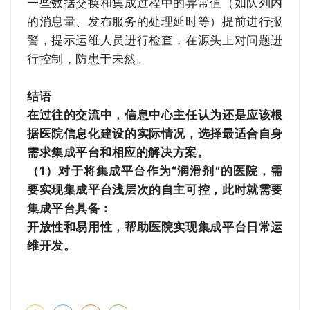
一些数据交换和集成过程中的异常值（如队列内
的消息量、发布服务的处理延时等）提前进行报
警，提示运维人员进行检查，在源头上对问题进
行控制，防患于未然。
结语
在过往的交流中，信息中心主任认为还是应该根
据医院信息化建设的实际情况，选择最适合自身
需求集成平台和相应的解决方案。
（1）对于将集成平台作为“润滑剂”的医院，需
要实现集成平台浅层次的自主可控，此时就需要
集成平台具备：
开放性和易用性，帮助医院实现集成平台日常运
维开发。