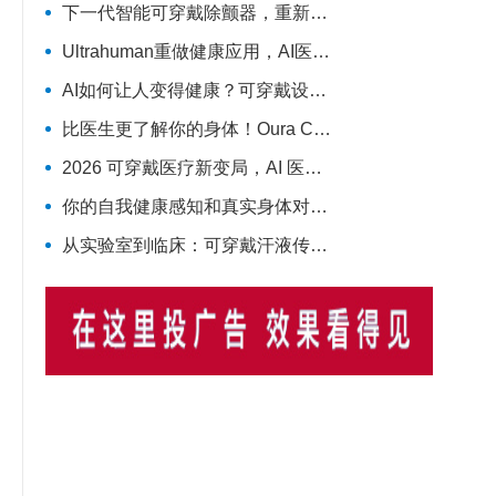
下一代智能可穿戴除颤器，重新定义院外心脏急救
Ultrahuman重做健康应用，AI医疗穿戴从“看数据”转向“给行动”
AI如何让人变得健康？可穿戴设备成关键技术支撑
比医生更了解你的身体！Oura CEO说出可穿戴健康设备对医疗体系的革命
2026 可穿戴医疗新变局，AI 医疗级设备成核心增长引擎
你的自我健康感知和真实身体对不上，会缩短寿命！多国队列研究实锤
从实验室到临床：可穿戴汗液传感器的系统框架与发展路线图