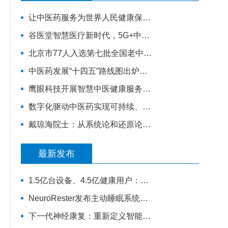
让中医药服务为世界人民健康保驾护航——西安中医脑病医院为外籍患者服务纪实
谷医堂智慧医疗新时代，5G+中医诊疗大有可为！|谷医堂科技中医
北京市77人入选第七批全国老中医药专家学术经验继承工作指导老师（附名单）
中医药发展“十四五”路线图出炉！火线解读，对基层医生有哪些利好？
鹰眼科技开展智慧中医健康服务进社区活动
数字化驱动中医药实现可持续、高质量的发展
所
戴琼海院士：从系统论和还原论谈智能中医的发展
最新发布
1.5亿台设备、4.5亿健康用户：华为如何把规模变成数据
NeuroRester发布主动睡眠系统，AI医疗可穿戴从记录走向反馈
下一代神经康复：重新定义智能可穿戴设备