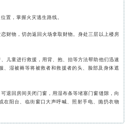
道位置，掌握火灾逃生路线。
贪恋财物，切勿返回火场拿取财物。身处三层以上楼房
者、儿童进行救援，用背、抱、抬等方法帮助他们迅速
服、湿被褥等将被救者和救援者的头、脸部及身体遮
，可退回房间关闭门窗，用湿布条等堵塞门窗缝隙，向
或在阳台、临街窗口大声呼喊、照射手电、抛扔衣物