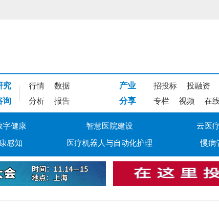
研究
产业
行情
数据
招投标
投融资
咨询
分享
分析
报告
专栏
视频
在
数字健康
智慧医院建设
云医
康感知
医疗机器人与自动化护理
慢病