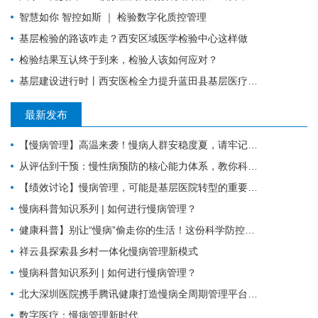
智慧如你 智控如斯 ｜ 检验数字化质控管理
基层检验的路该咋走？西安区域医学检验中心这样做
检验结果互认终于到来，检验人该如何应对？
基层建设进行时丨西安医检全力提升蓝田县基层医疗服务能力
最新发布
【慢病管理】高温来袭！慢病人群安稳度夏，请牢记这6件事。
从评估到干预：慢性病预防的核心能力体系，教你科学管理健康
【绩效讨论】慢病管理，可能是基层医院转型的重要入口？！
慢病科普知识系列 | 如何进行慢病管理？
健康科普】别让“慢病”偷走你的生活！这份科学防控指南请收好
祥云县探索县乡村一体化慢病管理新模式
慢病科普知识系列 | 如何进行慢病管理？
北大深圳医院携手腾讯健康打造慢病全周期管理平台，已落地超百家社康中心
数字医疗：慢病管理新时代