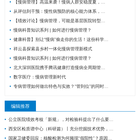
【慢病管理】高温来袭！慢病人群安稳度夏，请牢记这6件事。
从评估到干预：慢性病预防的核心能力体系，教你科学管理健康
【绩效讨论】慢病管理，可能是基层医院转型的重要入口？！
慢病科普知识系列 | 如何进行慢病管理？
健康科普】别让“慢病”偷走你的生活！这份科学防控指南请收好
祥云县探索县乡村一体化慢病管理新模式
慢病科普知识系列 | 如何进行慢病管理？
北大深圳医院携手腾讯健康打造慢病全周期管理平台，已落地超百家社康中心
数字医疗：慢病管理新时代
专病管理如何做出特色与实效？“管到位”的同时还要“强内涵”
编辑推荐
公立医院绩效考核「新规」，对检验科提出了什么要求？
西安区检质谱中心（科研篇）丨充分挖掘技术优势，让“临床+科研”一加一大于二
国家卫健委回应：核酸检测为何频现“假阳性”？原因值得所有检验人警惕！