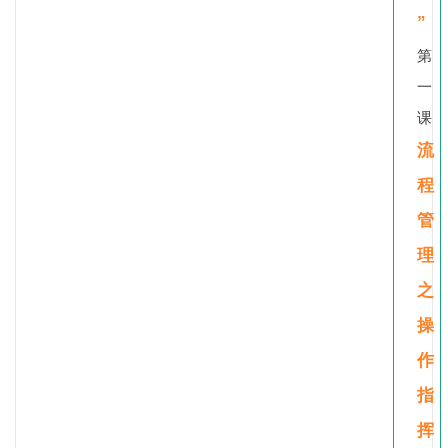
”
第
一
课
流
程
管
理
之
操
作
指
挥