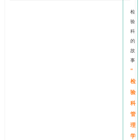
检
验
科
的
故
事
“
检
验
科
管
理
学