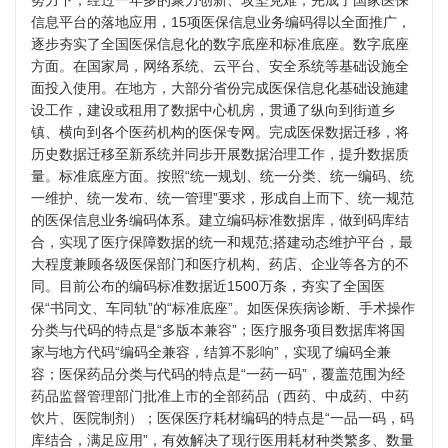
信息平台的落地应用，15项医保信息业务编码得以全面推广，
逐步夯实了全国医保信息化的数字底座和标准底座。数字底座
方面。在国家局，网络系统、云平台、安全系统等基础设施全
面投入使用。在地方，大部分省份完成医保信息化基础设施建
设工作，建设或租用了数据中心机房，贯通了纵向到街道乡
镇、横向到各个医药机构的医保专网。完成医保数据迁移，将
历史数据迁移至新系统并同步开展数据治理工作，提升数据质
量。标准底座方面。按照“统一规划、统一分类、统一编码、统
一维护、统一发布、统一管理”要求，形成自上而下、统一规范
的医保信息业务编码体系。建立编码标准数据库，做到码库结
合，实现了医疗保障数据的统一和规范;搭建动态维护平台，最
大程度兼顾各级医保部门和医疗机构、药店、企业等各方的不
同。目前公布的编码标准数据近1500万条，夯实了全国医
保“书同文、车同轨”的“标准底座”。如医保疾病诊断、手术操作
分类与代码的特点是“多版本兼容”；医疗服务项目数据库将国
家与地方代码“编码全兼容，结算不影响”，实现了编码全兼
容；医保药品分类与代码的特点是“一药一码”，覆盖范围为经
药品监督管理部门批准上市的全部药品（西药、中成药、中药
饮片、医院制剂）；医保医疗耗材编码的特点是“一品一码，码
库结合，满足应用”，有效解决了现行医用耗材种类繁多、数量