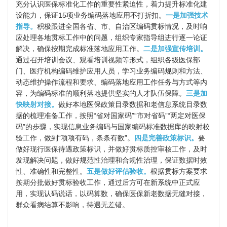
充分认识医保标准化工作的重要性紧迫性，着力提升标准化建
设能力，保证15项业务编码落地应用不打折扣。
一是加强技术
指导。
积极跟进全国各省、市、自治区编码贯标情况，及时响
应处理各地贯标工作中的问题，组织专家指导组进行逐一论证
解决，确保按期完成标准落地应用工作。
二是加强宣传培训。
通过召开培训会议、观看培训视频等形式，组织各级医保部
门、医疗机构编码维护应用人员，学习业务编码规则和方法、
动态维护操作流程和要求、编码落地应用工作任务与方式等内
容，为编码标准的顺利落地提供坚实的人才队伍保障。
三是加
快映射对接。
做好本地医保政策目录数据和老信息系统目录数
据的梳理准备工作，按照“省对国家码”“市对省码”“两定对医保
码”的步骤，实现信息业务编码与国家编码标准数据库的映射校
验工作，做到“项项有码，条条有数”。
四是完善政策标识。
要
做好现行医保待遇政策标识，并做好贯标质控审核工作，及时
发现解决问题，做好规范性治理和合规性治理，保证数据时效
性、准确性和完整性。
五是做好评估验收。
根据贯标方案要求
按期分批做好贯标验收工作，通过后方可在新系统中正式应
用，实现认码说话，以码算数，确保医保新老数据无缝对接，
群众看病结算不影响，待遇无差错。