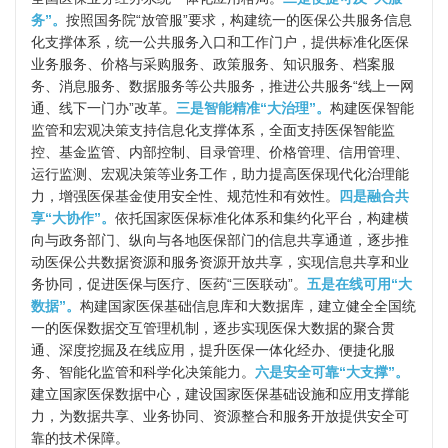
务”。
按照国务院“放管服”要求，构建统一的医保公共服务信息
化支撑体系，统一公共服务入口和工作门户，提供标准化医保
业务服务、价格与采购服务、政策服务、知识服务、档案服
务、消息服务、数据服务等公共服务，推进公共服务“线上一网
通、线下一门办”改革。
三是智能精准“大治理”。
构建医保智能
监管和宏观决策支持信息化支撑体系，全面支持医保智能监
控、基金监管、内部控制、目录管理、价格管理、信用管理、
运行监测、宏观决策等业务工作，助力提高医保现代化治理能
力，增强医保基金使用安全性、规范性和有效性。
四是融合共
享“大协作”。
依托国家医保标准化体系和集约化平台，构建横
向与政务部门、纵向与各地医保部门的信息共享通道，逐步推
动医保公共数据资源和服务资源开放共享，实现信息共享和业
务协同，促进医保与医疗、医药“三医联动”。
五是在线可用“大
数据”。
构建国家医保基础信息库和大数据库，建立健全全国统
一的医保数据交互管理机制，逐步实现医保大数据的聚合贯
通、深度挖掘及在线应用，提升医保一体化经办、便捷化服
务、智能化监管和科学化决策能力。
六是安全可靠“大支撑”。
建立国家医保数据中心，建设国家医保基础设施和应用支撑能
力，为数据共享、业务协同、资源整合和服务开放提供安全可
靠的技术保障。