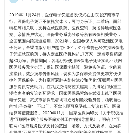
2019年11月24日，医保电子凭证首发仪式在山东省济南市举
行。医保电子凭证不依托实体卡，可与身份证、二维码、面部
特征等相关联，支持在就医购药、医保查询、跨省异地就医备
案、亲情账户绑定、医保业务系统登录等所有医保相关业务，
全国范围内跨渠道通用。2021年，全国参保人均可激活医保电
子凭证，全渠道激活用户超过6.3亿，31个省份已经支持医保电
子凭证就医购药，接入定点医疗机构超17万家，定点零售药店
超30万家。疫情期间，各地积极使用医保电子凭证实现互联网
医保服务无卡办理，促进医保脱卡结算，避免实体证、卡的直
接接触，减少病毒传播风险，切实为参保群众提供更加方便快
捷的医保服务，为打赢新冠肺炎防控战役和优化“互联网+”医保
服务提供有效助力。在武汉疫情防控关键期，为满足门诊重症
慢病患者的复诊购药需求，国家医保局紧急在武汉上线了医保
电子凭证，武汉市参保患者均可通过刷脸校验身份，领取自己
的“电子身份”，不出门、不拿卡即可享受线上复诊购药、医保
结算等便捷服务。2020年11月，国家医保局印发《关于积极推
进“互联网+”医疗服务医保支付工作的指导意见》，明确了“互
联网+”医疗服务医保支付的范围、场景、方式及要求。在为群
众提供“不见面”“零接触”“长处方”“少跑腿”等全新体验方面，医