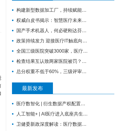
构建新型数据加工厂，持续赋能医院高质量建设
权威白皮书揭示：智慧医疗未来趋势如何？
国产手术机器人，何必硬刚达芬奇？
政策持续发力 迎接医疗IT触底向上拐点
全国三级医院突破3000家，医疗格局正在生变！
检查结果互认致两家医院被罚？新规下医院不能踩这4个雷区
总分权重不低于60%，三级评审这些数据指标怎么抓？
能
前
最新发布
和
医疗数智化 | 衍生数据产权配置：激活医疗数据价值的关键规则
人工智能+ | AI医疗进入底座共生时代，从单点智能走向全域协同
。
卫健委新政深度解读：医疗数据不缺存量，缺可复用的高质量数据集