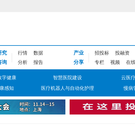
研究
产业
行情
数据
招投标
投融资
咨询
分享
分析
报告
专栏
视频
在
数字健康
智慧医院建设
云医
康感知
医疗机器人与自动化护理
慢病