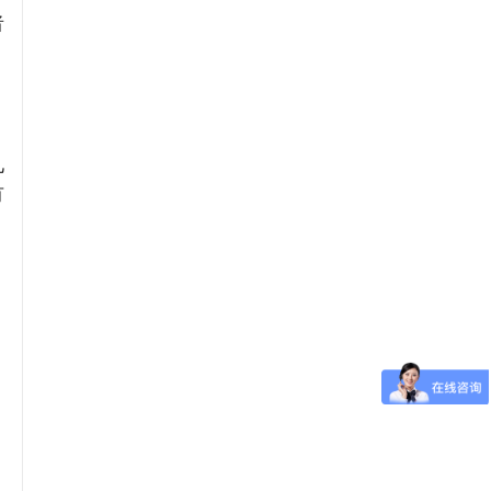
者
见
有