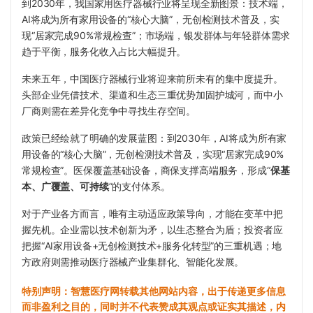
到2030年，我国家用医疗器械行业将呈现全新图景：技术端，
AI将成为所有家用设备的“核心大脑”，无创检测技术普及，实
现“居家完成90%常规检查”；市场端，银发群体与年轻群体需求
趋于平衡，服务化收入占比大幅提升。
未来五年，中国医疗器械行业将迎来前所未有的集中度提升。
头部企业凭借技术、渠道和生态三重优势加固护城河，而中小
厂商则需在差异化竞争中寻找生存空间。
政策已经绘就了明确的发展蓝图：到2030年，AI将成为所有家
用设备的“核心大脑”，无创检测技术普及，实现“居家完成90%
常规检查”。医保覆盖基础设备，商保支撑高端服务，形成“
保基
本、广覆盖、可持续
”的支付体系。
对于产业各方而言，唯有主动适应政策导向，才能在变革中把
握先机。企业需以技术创新为矛，以生态整合为盾；投资者应
把握“AI家用设备+无创检测技术+服务化转型”的三重机遇；地
方政府则需推动医疗器械产业集群化、智能化发展。
特别声明：智慧医疗网转载其他网站内容，出于传递更多信息
而非盈利之目的，同时并不代表赞成其观点或证实其描述，内