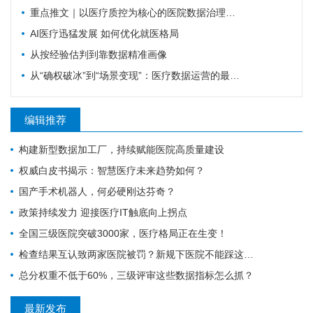
重点推文｜以医疗质控为核心的医院数据治理体系建设探索
AI医疗迅猛发展 如何优化就医格局
从按经验估判到靠数据精准画像
从“确权破冰”到“场景变现”：医疗数据运营的最新国家级信号研判
编辑推荐
构建新型数据加工厂，持续赋能医院高质量建设
权威白皮书揭示：智慧医疗未来趋势如何？
国产手术机器人，何必硬刚达芬奇？
政策持续发力 迎接医疗IT触底向上拐点
全国三级医院突破3000家，医疗格局正在生变！
检查结果互认致两家医院被罚？新规下医院不能踩这4个雷区
总分权重不低于60%，三级评审这些数据指标怎么抓？
最新发布