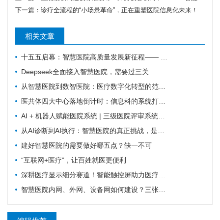
下一篇：
诊疗全流程的“小场景革命”，正在重塑医院信息化未来！
相关文章
十五五启幕：智慧医院高质量发展新征程—— 新一代 HIS/EMR + AI + 大数据，如何成为公立医院的新引擎？
Deepseek全面接入智慧医院，需要过三关
从智慧医院到数智医院：医疗数字化转型的范式跃迁
医共体四大中心落地倒计时：信息科的系统打通清单来了
AI + 机器人赋能医院系统 | 三级医院评审系统重塑：从突击迎检到长效提质
从AI诊断到AI执行：智慧医院的真正挑战，是流程重塑
建好智慧医院的需要做好哪五点？缺一不可
“互联网+医疗”，让百姓就医更便利
深耕医疗显示细分赛道！智能触控屏助力医疗行业数字化革新
智慧医院内网、外网、设备网如何建设？三张拓扑图搞清楚