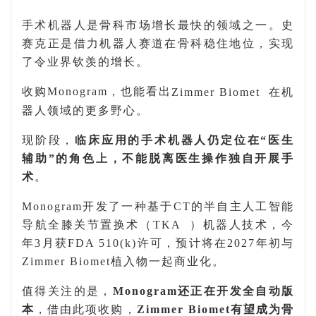
手术机器人是骨科市场增长最快的领域之一。史
赛克正是借力机器人赛道在骨科稳住地位，实现
了令业界钦羡的增长。
收购
Monogram
，也能看出
Zimmer Biomet
在机
器人领域的
更多野心
。
现阶段，
临床应用的手术机器人仍定位在
“医生
辅助”的角色上，不能脱离医生操作独自开展手
术
。
Monogram
开发了一种基于
CT
的半自主人工智能
导航全膝关节置换术（
TKA
）机器人技术，今
年
3
月获
FDA 510(k)
许可，预计将在
2027
年初与
Zimmer Biomet
植入物一起商业化。
值得关注的是，
Monogram
还正在开发全自动版
本
，借由此项收购，
Zimmer Biomet
有望成为骨