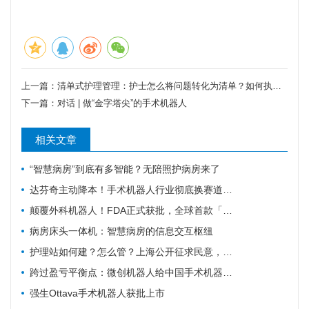
上一篇：
清单式护理管理：护士怎么将问题转化为清单？如何执行清单？
下一篇：
对话 | 做“金字塔尖”的手术机器人
相关文章
“智慧病房”到底有多智能？无陪照护病房来了
达芬奇主动降本！手术机器人行业彻底换赛道，国产替代迎关键变局
颠覆外科机器人！FDA正式获批，全球首款「三模合一」手术机器人诞生
病房床头一体机：智慧病房的信息交互枢纽
护理站如何建？怎么管？上海公开征求民意，重点聚焦社区护理规范化
跨过盈亏平衡点：微创机器人给中国手术机器人行业带来的三个信号
强生Ottava手术机器人获批上市