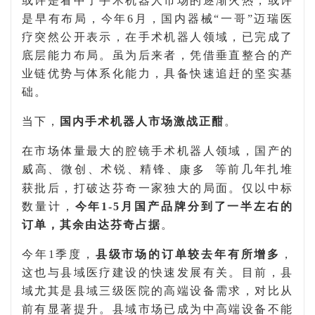
或许是看中了手术机器人市场的逐渐火热，或许
是早有布局，今年
6
月，国内器械“一哥”迈瑞医
疗突然公开表示，在手术机器人领域，已完成了
底层能力布局。虽为后来者，凭借垂直整合的产
业链优势与体系化能力，具备快速追赶的坚实基
础。
当下，
国内手术机器人市场激战正酣
。
在市场体量最大的腔镜手术机器人领域，国产的
威高、微创、术锐、精锋、
康多
等前几年扎堆
获批后，打破达芬奇一家独大的局面。仅以中标
数量计，
今年
1-5
月国产品牌分到了一半左右的
订单，其余由达芬奇占据
。
今年
1
季度，
县级市场的订单较去年有所增多
，
这也与县域医疗建设的快速发展有关。目前，县
域尤其是县域三级医院的高端设备需求，对比从
前有显著提升。县域市场已成为中高端设备不能