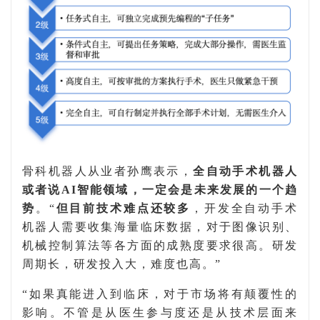
骨科机器人从业者孙鹰表示，
全自动手术机器人
或者
说
AI
智能
领域
，
一定会
是未来发展的一个趋
势
。
“
但
目前技术难点还较多
，开发全自动
手术
机器人需要收集
海量
临床数据，
对于
图像识别
、
机械控制算法
等
各方面的成熟度要求很高。研发
周期长，
研发投入大，
难度也高。
”
“如果真能进入到临床，对于市场将有
颠覆
性
的
影响。不管是从医生参与度还是从技术层面来