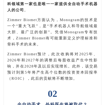
科领域第一家也是唯一一家提供全自动手术机器
人的公司
。
Zimmer Biomet
方面认为，
Monogram
的技术是
一个“重大飞跃”，是“手术机器人和导航领域最
大胆、最广泛的创新”。凭借
Monogram
专有技
术，
Zimmer Biomet
有可能重新定义护理标准和
骨科手术的未来。
Zimmer Biomet
预计，此次收购将对
2025
年、
2026
年和
2027
年的调整后每股收益产生中性影
响，并在
2028
年及以后实现增长。此外，该交易
预计到第
5
年将产生高个位数的投资资本回报率
（
ROIC
），此后的贡献将不断增加。
02
全自动手术，外科医生将被取代？