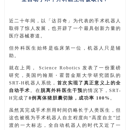
近二十年间，以「达芬奇」为代表的手术机器人
取得了惊人发展，也开辟了一个最具创新力量的
医疗器械赛道。
但外科医生始终是临床第一位，机器人只是辅
助。
就在上周，
Science Robotics
发表了一
份重磅
研究
，
美国约翰斯・霍普金斯大学
研究团队
的
SRT-H
机器人系统，
首次实现了真正意义上的全
自动手术
。
在
脱离
外科医生干预
的情况下，SRT-
H完成了
8
例离体猪胆囊切除，成功率
100%
。
虽然其
完成手术所
用
时间仍略长于人类医生
，但
这也被视为手术机器人自主程度向
“高度自主”过
渡的一大标志，
全自动机器人的时代又近了一