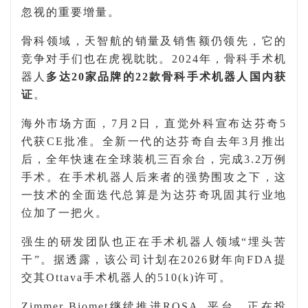
忽视的重要增量。
骨科领域，
天智航
的
销量及
销售额仍领先，它的
竞争对手们也在虎视眈眈。
2024
年，骨科
手术机
器人
多达
20
家品牌
的
22
款骨科手术机器人
国内获
证
。
海外市场方面，
7
月
2
日，直觉外科宣布达芬奇
5
代获
CE
批准。全新一代的达芬奇自去年
3
月推出
后，全年快速在全球装机三百余台，完成
3.2
万例
手术。在手术机器人后来者的强势围攻之下，这
一技术的全面迭代总算是为达芬奇巩固其行业地
位加了一把火。
强生的研发团队也正在手术
机器人领域
“埋头苦
干”。据透露，该公司
计划在2026财年向FDA提
交其Ottava手术机器人的510(k)许可。
Zimmer Biomet
继续推进
ROSA
平台，正在投