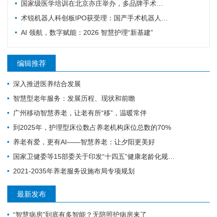
国家级医学培训在北京亦庄举办，多品牌手术机器人首次集中现场实操
术锐机器人科创板IPO获受理：国产手术机器人"四小龙"冲刺资本市场的背后
AI 领航，数字赋能：2026 智慧护理“新基建”
编辑推荐
深入推进医养结合发展
智慧型老年服务：发展历程、现状和前瞻
广州移动智慧养老，让老有所“移”，温暖常伴
到2025年，护理型床位数占养老机构床位总数的70%
养老有爱，更有AI——智慧养老：让夕阳更美好
国家卫健委等15部委关于印发“十四五”健康老龄化规划的通知
2021-2035年养老服务设施布局专项规划
最新发布
“智慧病房”到底有多智能？无陪照护病房来了