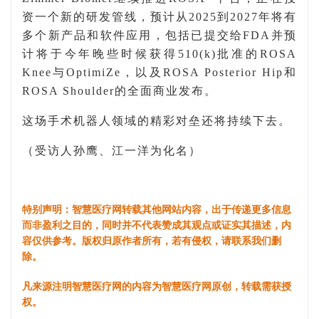
资一个新的研发管线，预计从
2025
到
2027
年将有
多个新产品和软件应用，包括已提交给
FDA
并预
计将于今年晚些时候获得
510(k)
批准的
ROSA
Knee
与
OptimiZe
，以及
ROSA Posterior Hip
和
ROSA Shoulder
的全面商业发布。
这场手术机器人领域的精彩对垒还将持续下去。
（受访人孙鹰、江一洋为化名）
特别声明：智慧医疗网转载其他网站内容，出于传递更多信息
而非盈利之目的，同时并不代表赞成其观点或证实其描述，内
容仅供参考。版权归原作者所有，若有侵权，请联系我们删
除。
凡来源注明智慧医疗网的内容为智慧医疗网原创，转载需获授
权。