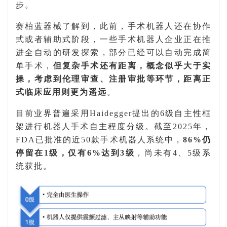
步。
赛柏蓝器械了解到，此前，手术机器人还在
协作
式或者辅助式
阶段
，
一些手术机器人企业正在推
进全自动的研发探索，部分已经可以
自动
完成
简
单手术，
但
复杂
手术
还
有
距离，概念
似乎大于实
操，考虑到伦理审查、注册审批等环节，距离正
式临床应用则更为遥远
。
目前
业界普遍采用
Haidegger
提出的
6
级自主性框
架
进行
机器人手术自主程度分级
。
截至
2025
年，
FDA
已批准的近
50
款
手术机器人
系统中，
86%
仍
停留在
1
级，仅有
6%
达到
3
级
，尚
未有
4
、
5
级系
统获
批。