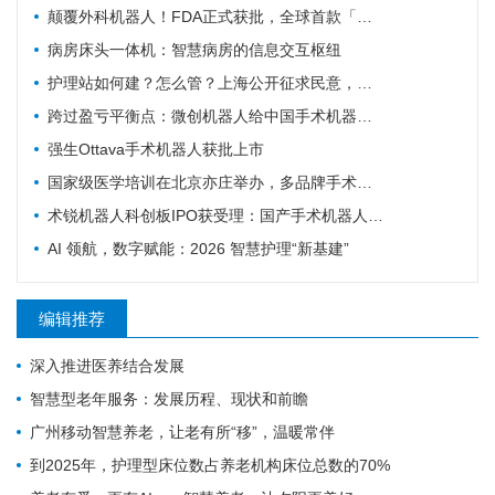
颠覆外科机器人！FDA正式获批，全球首款「三模合一」手术机器人诞生
病房床头一体机：智慧病房的信息交互枢纽
护理站如何建？怎么管？上海公开征求民意，重点聚焦社区护理规范化
跨过盈亏平衡点：微创机器人给中国手术机器人行业带来的三个信号
强生Ottava手术机器人获批上市
国家级医学培训在北京亦庄举办，多品牌手术机器人首次集中现场实操
术锐机器人科创板IPO获受理：国产手术机器人"四小龙"冲刺资本市场的背后
AI 领航，数字赋能：2026 智慧护理“新基建”
编辑推荐
深入推进医养结合发展
智慧型老年服务：发展历程、现状和前瞻
广州移动智慧养老，让老有所“移”，温暖常伴
到2025年，护理型床位数占养老机构床位总数的70%