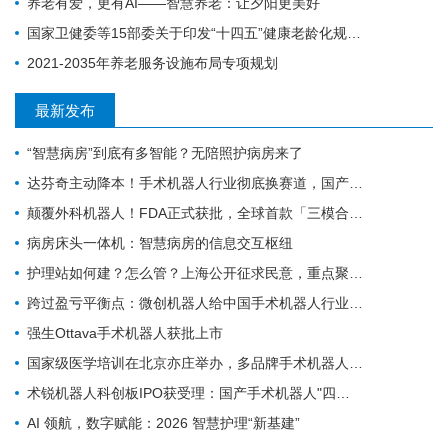
养老有爱，更有AI——智慧养老：让夕阳更美好
国家卫健委等15部委关于印发“十四五”健康老龄化规划的通知
2021-2035年养老服务设施布局专项规划
最新发布
“智慧病房”到底有多智能？无陪照护病房来了
达芬奇主动降本！手术机器人行业彻底换赛道，国产替代迎关键变局
颠覆外科机器人！FDA正式获批，全球首款「三模合一」手术机器人诞生
病房床头一体机：智慧病房的信息交互枢纽
护理站如何建？怎么管？上海公开征求民意，重点聚焦社区护理规范化
跨过盈亏平衡点：微创机器人给中国手术机器人行业带来的三个信号
强生Ottava手术机器人获批上市
国家级医学培训在北京亦庄举办，多品牌手术机器人首次集中现场实操
术锐机器人科创板IPO获受理：国产手术机器人"四小龙"冲刺资本市场的背后
AI 领航，数字赋能：2026 智慧护理“新基建”