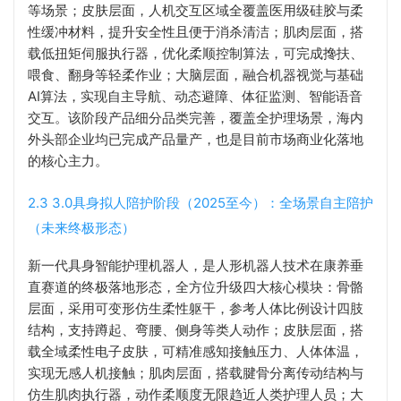
等场景；皮肤层面，人机交互区域全覆盖医用级硅胶与柔
性缓冲材料，提升安全性且便于消杀清洁；肌肉层面，搭
载低扭矩伺服执行器，优化柔顺控制算法，可完成搀扶、
喂食、翻身等轻柔作业；大脑层面，融合机器视觉与基础
AI算法，实现自主导航、动态避障、体征监测、智能语音
交互。该阶段产品细分品类完善，覆盖全护理场景，海内
外头部企业均已完成产品量产，也是目前市场商业化落地
的核心主力。
2.3 3.0具身拟人陪护阶段（2025至今）：全场景自主陪护
（未来终极形态）
新一代具身智能护理机器人，是人形机器人技术在康养垂
直赛道的终极落地形态，全方位升级四大核心模块：骨骼
层面，采用可变形仿生柔性躯干，参考人体比例设计四肢
结构，支持蹲起、弯腰、侧身等类人动作；皮肤层面，搭
载全域柔性电子皮肤，可精准感知接触压力、人体体温，
实现无感人机接触；肌肉层面，搭载腱骨分离传动结构与
仿生肌肉执行器，动作柔顺度无限趋近人类护理人员；大