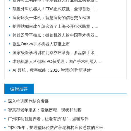
达芬奇主动降本！手术机器人行业彻底换赛道，国产替代迎关键变局
颠覆外科机器人！FDA正式获批，全球首款「三模合一」手术机器人诞生
病房床头一体机：智慧病房的信息交互枢纽
护理站如何建？怎么管？上海公开征求民意，重点聚焦社区护理规范化
跨过盈亏平衡点：微创机器人给中国手术机器人行业带来的三个信号
强生Ottava手术机器人获批上市
国家级医学培训在北京亦庄举办，多品牌手术机器人首次集中现场实操
术锐机器人科创板IPO获受理：国产手术机器人"四小龙"冲刺资本市场的背后
AI 领航，数字赋能：2026 智慧护理“新基建”
编辑推荐
深入推进医养结合发展
智慧型老年服务：发展历程、现状和前瞻
广州移动智慧养老，让老有所“移”，温暖常伴
到2025年，护理型床位数占养老机构床位总数的70%