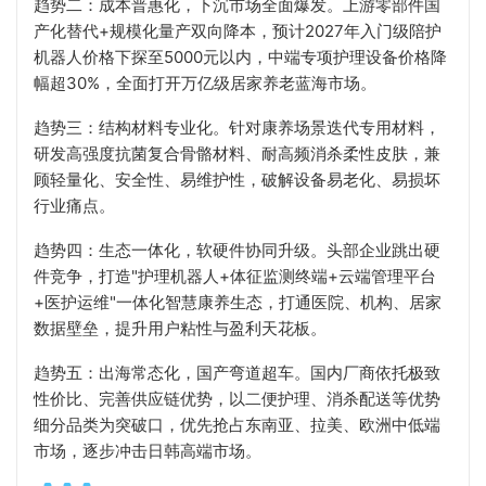
趋势二：成本普惠化，下沉市场全面爆发。上游零部件国
产化替代+规模化量产双向降本，预计2027年入门级陪护
机器人价格下探至5000元以内，中端专项护理设备价格降
幅超30%，全面打开万亿级居家养老蓝海市场。
趋势三：结构材料专业化。针对康养场景迭代专用材料，
研发高强度抗菌复合骨骼材料、耐高频消杀柔性皮肤，兼
顾轻量化、安全性、易维护性，破解设备易老化、易损坏
行业痛点。
趋势四：生态一体化，软硬件协同升级。头部企业跳出硬
件竞争，打造"护理机器人+体征监测终端+云端管理平台
+医护运维"一体化智慧康养生态，打通医院、机构、居家
数据壁垒，提升用户粘性与盈利天花板。
趋势五：出海常态化，国产弯道超车。国内厂商依托极致
性价比、完善供应链优势，以二便护理、消杀配送等优势
细分品类为突破口，优先抢占东南亚、拉美、欧洲中低端
市场，逐步冲击日韩高端市场。