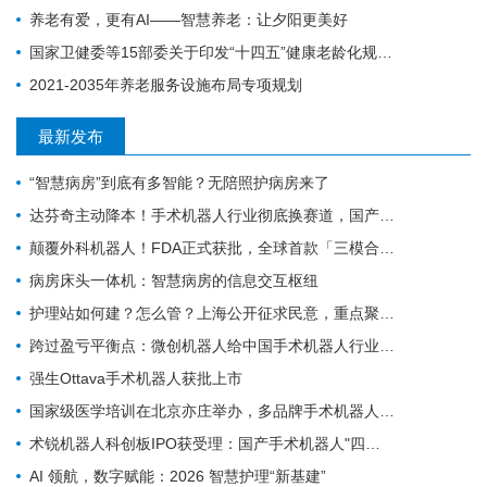
养老有爱，更有AI——智慧养老：让夕阳更美好
国家卫健委等15部委关于印发“十四五”健康老龄化规划的通知
2021-2035年养老服务设施布局专项规划
最新发布
“智慧病房”到底有多智能？无陪照护病房来了
达芬奇主动降本！手术机器人行业彻底换赛道，国产替代迎关键变局
颠覆外科机器人！FDA正式获批，全球首款「三模合一」手术机器人诞生
病房床头一体机：智慧病房的信息交互枢纽
护理站如何建？怎么管？上海公开征求民意，重点聚焦社区护理规范化
跨过盈亏平衡点：微创机器人给中国手术机器人行业带来的三个信号
强生Ottava手术机器人获批上市
国家级医学培训在北京亦庄举办，多品牌手术机器人首次集中现场实操
术锐机器人科创板IPO获受理：国产手术机器人"四小龙"冲刺资本市场的背后
AI 领航，数字赋能：2026 智慧护理“新基建”