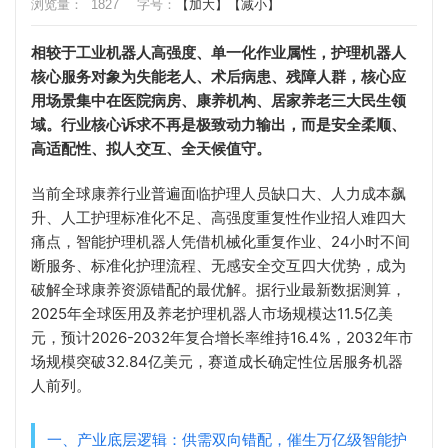
浏览量：
1827
字号：
【加大】
【减小】
相较于工业机器人高强度、单一化作业属性，护理机器人
核心服务对象为失能老人、术后病患、残障人群，核心应
用场景集中在医院病房、康养机构、居家养老三大民生领
域。行业核心诉求不再是极致动力输出，而是安全柔顺、
高适配性、拟人交互、全天候值守。
当前全球康养行业普遍面临护理人员缺口大、人力成本飙
升、人工护理标准化不足、高强度重复性作业招人难四大
痛点，智能护理机器人凭借机械化重复作业、24小时不间
断服务、标准化护理流程、无感安全交互四大优势，成为
破解全球康养资源错配的最优解。据行业最新数据测算，
2025年全球医用及养老护理机器人市场规模达11.5亿美
元，预计2026-2032年复合增长率维持16.4%，2032年市
场规模突破32.84亿美元，赛道成长确定性位居服务机器
人前列。
一、产业底层逻辑：供需双向错配，催生万亿级智能护