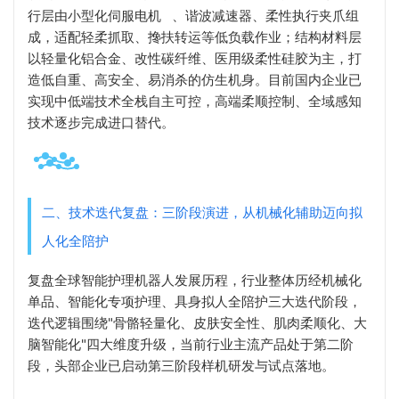
行层由小型化
伺服电机
、谐波减速器、柔性执行夹爪组
成，适配轻柔抓取、搀扶转运等低负载作业；结构材料层
以轻量化铝合金、改性碳纤维、医用级柔性硅胶为主，打
造低自重、高安全、易消杀的仿生机身。目前国内企业已
实现中低端技术全栈自主可控，高端柔顺控制、全域感知
技术逐步完成进口替代。
二、技术迭代复盘：三阶段演进，从机械化辅助迈向拟
人化全陪护
复盘全球智能护理机器人发展历程，行业整体历经机械化
单品、智能化专项护理、具身拟人全陪护三大迭代阶段，
迭代逻辑围绕"骨骼轻量化、皮肤安全性、肌肉柔顺化、大
脑智能化"四大维度升级，当前行业主流产品处于第二阶
段，头部企业已启动第三阶段样机研发与试点落地。