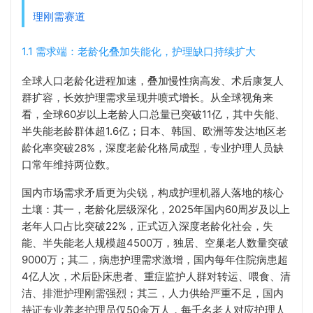
理刚需赛道
1.1 需求端：老龄化叠加失能化，护理缺口持续扩大
全球人口老龄化进程加速，叠加慢性病高发、术后康复人
群扩容，长效护理需求呈现井喷式增长。从全球视角来
看，全球60岁以上老龄人口总量已突破11亿，其中失能、
半失能老龄群体超1.6亿；日本、韩国、欧洲等发达地区老
龄化率突破28%，深度老龄化格局成型，专业护理人员缺
口常年维持两位数。
国内市场需求矛盾更为尖锐，构成护理机器人落地的核心
土壤：其一，老龄化层级深化，2025年国内60周岁及以上
老年人口占比突破22%，正式迈入深度老龄化社会，失
能、半失能老人规模超4500万，独居、空巢老人数量突破
9000万；其二，病患护理需求激增，国内每年住院病患超
4亿人次，术后卧床患者、重症监护人群对转运、喂食、清
洁、排泄护理刚需强烈；其三，人力供给严重不足，国内
持证专业养老护理员仅50余万人，每千名老人对应护理人