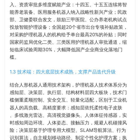
入、资质审批多维度赋能产业：十四五、十五五连续将智
能养老装备、医用服务机器人纳入战略性新兴产业；民政
部、卫健委联合发文，鼓励三甲医院、公办养老机构试点
投放智能护理设备；全国超20个省市出台专项补贴政策，
对采购护理机器人的机构给予单台最高20%的补贴；同时
国家药监局优化二类、三类医用护理机器人审批通道，缩
短临床试验周期30%，大幅降低国产企业商业化落地门
槛。
1.3 技术端：四大底层技术成熟，支撑产品迭代升级
结合人形机器人通用技术架构，护理机器人技术体系分为
感知层、决策层、执行层、结构材料层四大板块，技术门
槛侧重柔顺控制、安全交互、轻量化适配，区别于工业机
器人的高负载、高精度要求：感知层依托
柔性电子皮肤
、多线激光雷达、高清视觉摄像头、人体体征传感器，实
时感知周边环境、人体姿态、接触压力，规避人机碰撞风
险；决策层基于护理专用大模型、SLAM导航算法、行为
识别算法，自主规划移动路径、制定个性化护理方案；执