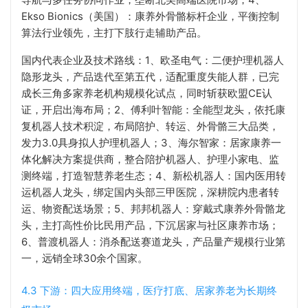
Ekso Bionics（美国）：康养外骨骼标杆企业，平衡控制
算法行业领先，主打下肢行走辅助产品。
国内代表企业及技术路线：1、欧圣电气：二便护理机器人
隐形龙头，产品迭代至第五代，适配重度失能人群，已完
成长三角多家养老机构规模化试点，同时斩获欧盟CE认
证，开启出海布局；2、傅利叶智能：全能型龙头，依托康
复机器人技术积淀，布局陪护、转运、外骨骼三大品类，
发力3.0具身拟人护理机器人；3、海尔智家：居家康养一
体化解决方案提供商，整合陪护机器人、护理小家电、监
测终端，打造智慧养老生态；4、新松机器人：国内医用转
运机器人龙头，绑定国内头部三甲医院，深耕院内患者转
运、物资配送场景；5、邦邦机器人：穿戴式康养外骨骼龙
头，主打高性价比民用产品，下沉居家与社区康养市场；
6、普渡机器人：消杀配送赛道龙头，产品量产规模行业第
一，远销全球30余个国家。
4.3 下游：四大应用终端，医疗打底、居家养老为长期终