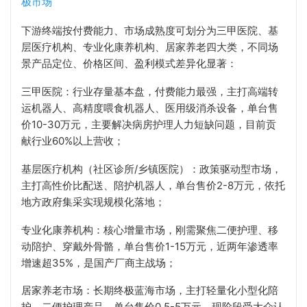
极市场
下游终端按付费能力、市场成熟度可划分为三甲医院、基
层医疗机构、专业化康养机构、居家养老四大类，不同场
景产品定位、价格区间、盈利模式差异化显著：
三甲医院：行业存量基本盘，付费能力最强，主打高端转
运机器人、高精度喂食机器人、医用级消杀设备，单台售
价10-30万元，主要解决病房护理人力短缺问题，目前贡
献行业60%以上营收；
基层医疗机构（社区诊所/乡镇医院）：政策驱动型市场，
主打高性价比配送、陪护机器人，单台售价2-8万元，依托
地方政府集采实现规模化落地；
专业化康养机构：核心增量市场，刚需聚焦二便护理、移
动陪护、穿戴外骨骼，单台售价1-15万元，近两年渗透率
增速超35%，是国产厂商主战场；
居家养老市场：长期终极蓝海市场，主打轻量化小型化陪
护、二便护理产品，单台售价0.5-5万元，现阶段受大众认