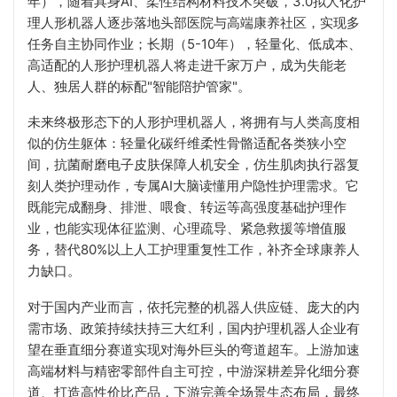
年），随着具身AI、柔性结构材料技术突破，3.0拟人化护
理人形机器人逐步落地头部医院与高端康养社区，实现多
任务自主协同作业；长期（5-10年），轻量化、低成本、
高适配的人形护理机器人将走进千家万户，成为失能老
人、独居人群的标配"智能陪护管家"。
未来终极形态下的人形护理机器人，将拥有与人类高度相
似的仿生躯体：轻量化碳纤维柔性骨骼适配各类狭小空
间，抗菌耐磨电子皮肤保障人机安全，仿生肌肉执行器复
刻人类护理动作，专属AI大脑读懂用户隐性护理需求。它
既能完成翻身、排泄、喂食、转运等高强度基础护理作
业，也能实现体征监测、心理疏导、紧急救援等增值服
务，替代80%以上人工护理重复性工作，补齐全球康养人
力缺口。
对于国内产业而言，依托完整的机器人供应链、庞大的内
需市场、政策持续扶持三大红利，国内护理机器人企业有
望在垂直细分赛道实现对海外巨头的弯道超车。上游加速
高端材料与精密零部件自主可控，中游深耕差异化细分赛
道、打造高性价比产品，下游完善全场景生态布局，最终