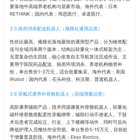
要落地中高端养老机构与居家市场。海外代表：日本
RETHINK；国内代表：伟思医疗、卓道医疗。
3.5 病房消杀配送机器人（规模化通用品类）
性价比最高、规模化落地最快的通用型产品，分为物资配
送与全域消杀两个版本，结构以轻量化一体式框架为主，
无需复杂仿生四肢，核心依靠自主导航算法完成作业。主
要用于医院药品配送、病房环境消杀、养老机构物资补
给，单台售价1-3万元，适合批量集采。海外代表：美国
iRobot；国内代表：石头科技、科沃斯、普渡机器人。
3.6 穿戴式康养外骨骼机器人（高端增量品类）
高阶康养辅助产品，技术同源康复外骨骼机器人，轻量化
碳纤维骨骼搭配柔性穿戴绑带，辅助行动不便老人、下肢
术后患者完成站立、行走、上下楼梯等动作，同时可反向
降低护理人员搀扶作业劳损。单台售价5-15万元，目前处
于增量普及阶段。海外代表：Ekso Bionics、