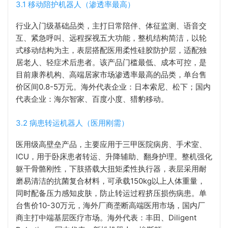
3.1 移动陪护机器人（渗透率最高）
行业入门级基础品类，主打日常陪伴、体征监测、语音交
互、紧急呼叫、远程探视五大功能，整机结构简洁，以轮
式移动结构为主，表层搭配医用柔性硅胶防护层，适配独
居老人、轻症术后患者。该产品门槛最低、成本可控，是
目前康养机构、高端居家市场渗透率最高的品类，单台售
价区间0.8-5万元。海外代表企业：日本索尼、松下；国内
代表企业：海尔智家、百度小度、猎豹移动。
3.2 病患转运机器人（医用刚需）
医用级高壁垒产品，主要应用于三甲医院病房、手术室、
ICU，用于卧床患者转运、升降辅助、翻身护理。整机强化
躯干骨骼刚性，下肢搭载大扭矩柔性执行器，表层采用耐
磨易清洁的抗菌复合材料，可承载150kg以上人体重量，
同时配备压力感知皮肤，防止转运过程挤压损伤病患。单
台售价10-30万元，海外厂商垄断高端医用市场，国内厂
商主打中端基层医疗市场。海外代表：丰田、Diligent