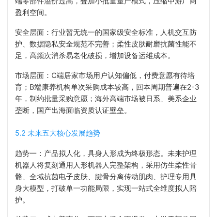
端零部件溢价过高，叠加小批量量产模式，压缩中游厂商
盈利空间。
安全层面：行业暂无统一的国家级安全标准，人机交互防
护、数据隐私安全规范不完善；柔性皮肤耐磨抗菌性能不
足，高频次消杀易老化破损，增加设备运维成本。
市场层面：C端居家市场用户认知偏低，付费意愿有待培
育；B端康养机构单次采购成本较高，回本周期普遍在2-3
年，制约批量采购意愿；海外高端市场被日系、美系企业
垄断，国产出海面临资质认证壁垒。
5.2 未来五大核心发展趋势
趋势一：产品拟人化，具身人形成为终极形态。未来护理
机器人将复刻通用人形机器人完整架构，采用仿生柔性骨
骼、全域抗菌电子皮肤、腱骨分离传动肌肉、护理专用具
身大模型，打破单一功能局限，实现一站式全维度拟人陪
护。