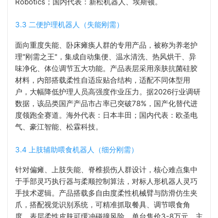
Robotics；国内代表：新松机器人、埃斯顿。
3.3 二便护理机器人（失能刚需）
面向重度失能、卧床瘫痪人群的专用产品，被称为养老护
理"刚需之王"，集成自动集便、温水清洗、热风烘干、异
味净化、体位调节五大功能。产品表层采用亲肤抗菌硅胶
材料，内部搭载柔性自适应贴合结构，适配不同体型用
户，大幅降低护理人员高强度作业压力。据2026行业调研
数据，该品类国产产品市占率已突破78%，国产化替代进
度领跑全赛道。海外代表：日本丰田；国内代表：欧圣电
气、豪江智能、松霖科技。
3.4 上肢辅助喂食机器人（细分刚需）
针对偏瘫、上肢失能、脊椎损伤人群设计，核心难点集中
于手部灵巧执行器与柔顺控制算法，对标人形机器人灵巧
手技术逻辑。产品搭载多自由度柔性机械臂与防滑仿生夹
爪，搭配视觉识别系统，可精准抓取餐具、调节喂食角
度，表层柔性皮肤可缓冲碰撞风险。单台售价3-8万元，主