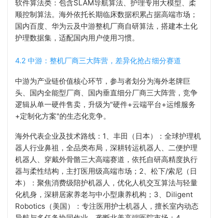
软件算法类：包含SLAM导航算法、护理专用大模型、柔
顺控制算法。海外依托长期临床数据积累占据高端市场；
国内百度、华为云及中游整机厂商自研算法，搭建本土化
护理数据集，适配国内用户使用习惯。
4.2 中游：整机厂商三大阵营，差异化抢占细分赛道
中游为产业链价值核心环节，参与者划分为海外老牌巨
头、国内全能型厂商、国内垂直细分厂商三大阵营，竞争
逻辑从单一硬件售卖，升级为"硬件+云端平台+运维服务
+定制化方案"的生态化竞争。
海外代表企业及技术路线：1、丰田（日本）：全球护理机
器人行业鼻祖，全品类布局，深耕转运机器人、二便护理
机器人、穿戴外骨骼三大高端赛道，依托自研高精度执行
器与柔性结构，主打医用级高端市场；2、松下/索尼（日
本）：聚焦消费级陪护机器人，优化人机交互算法与轻量
化机身，深耕居家养老与中小型康养机构；3、Diligent
Robotics（美国）：专注医用护士机器人，擅长室内动态
导航与多任务协同作业，垄断北美高端医院市场；4、