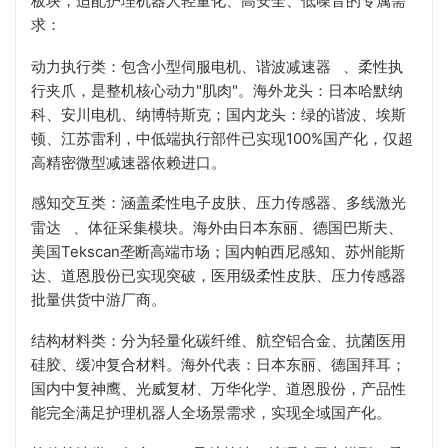
板块，适配护理机器人轻量化、高安全、低噪音的专属需
求：
动力执行类：包含小型伺服电机、
谐波减速器
、柔性执
行夹爪，是整机核心动力"肌肉"。海外龙头：日本哈默纳
科、安川电机、纳博特斯克；国内龙头：绿的谐波、埃斯
顿、江苏雷利，中低端执行部件已实现100%国产化，仅超
高精密微型减速器依赖进口。
感知交互类：涵盖柔性电子皮肤、压力传感器、
多线激光
雷达
、体征采集模块。海外由日本东丽、德国巴斯夫、
美国Tekscan垄断高端市场；国内帕西尼感知、苏州能斯
达、道恩股份已实现突破，医用级柔性皮肤、压力传感器
批量供货中游厂商。
结构材料类：分为轻量化碳纤维、航空铝合金、抗菌医用
硅胶、缓冲复合材料。海外代表：日本东丽、德国拜耳；
国内中复神鹰、光威复材、万华化学、道恩股份，产品性
能完全满足护理机器人全场景需求，实现全域国产化。